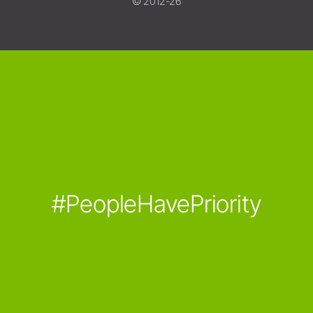
© 2012-26
#PeopleHavePriority