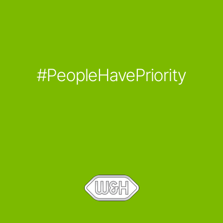
#PeopleHavePriority