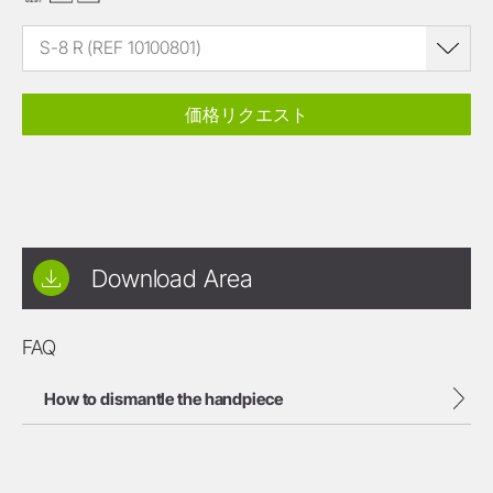
S-8 R (REF 10100801)
価格リクエスト
Download Area
FAQ
How to dismantle the handpiece