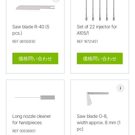
Saw blade R-40 (5
Set of 22 injector for
pcs.)
A105/1
REF 08130930
REF 19721451
価格問い合わせ
価格問い合わせ
i
Long nozzle cleaner
Saw blade O-8,
for handpieces
width approx. 8 mm (1
pc)
REF 00636901