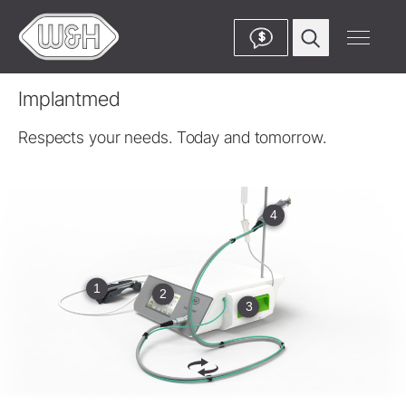
$
Implantmed
Respects your needs. Today and tomorrow.
4
1
2
3