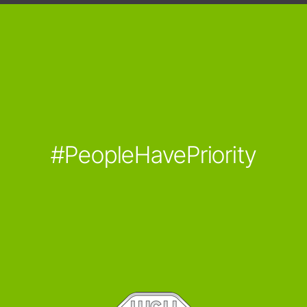
#PeopleHavePriority