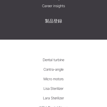
Career insights
製品登録
Dental turbine
Contra-angle
Micro motors
Lisa Sterilizer
Lara Sterilizer