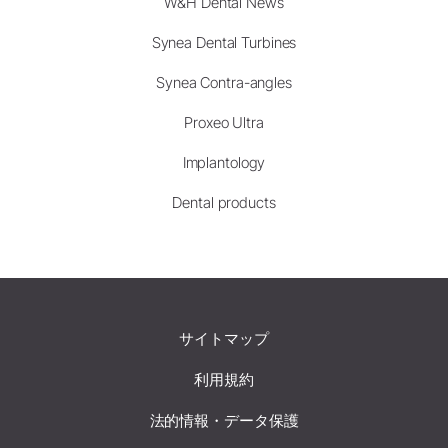
W&H Dental News
Synea Dental Turbines
Synea Contra-angles
Proxeo Ultra
Implantology
Dental products
サイトマップ
利用規約
法的情報・データ保護