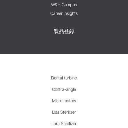
W&H Campus
Career insights
製品登録
Dental turbine
Contra-angle
Micro motors
Lisa Sterilizer
Lara Sterilizer