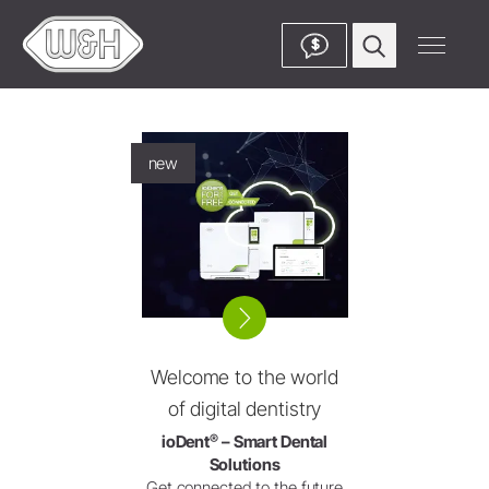
$
new
Welcome to the world
of digital dentistry
®
ioDent
– Smart Dental
Solutions
Get connected to the future