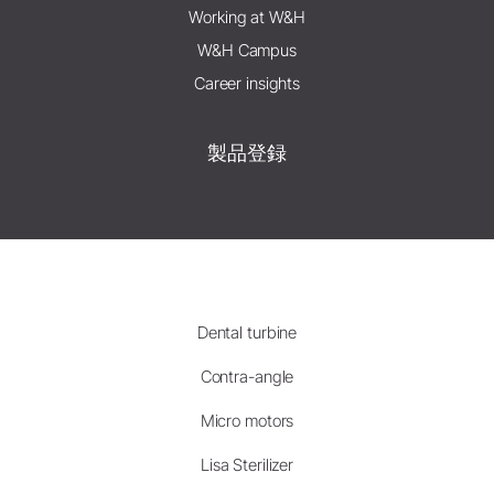
Working at W&H
W&H Campus
Career insights
製品登録
Dental turbine
Contra-angle
Micro motors
Lisa Sterilizer