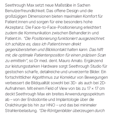
Seethrough Max setzt neue Maßstäbe in Sachen
Benutzerfreundlichkeit. Das offene Design und die
großzügigen Dimensionen bieten maximalen Komfort für
Patient:innen und sorgen für eine besonders hohe
Akzeptanz. Die Face-to-Face-Positionierung erleichtert
zudem die Kommunikation zwischen Behandler:in und
Patient:in.
“Die Positionierung funktioniert ausgezeichnet.
Ich schätze es, dass ich Patient:innen direkt
gegenüberstehen und Blickkontakt halten kann. Das hilft
mir, die optimale Patientenposition für einen präzisen Scan
zu ermitteln”
, so Dr med. dent. Mauro Amato. Ergänzend
zur leistungsstarken Hardware sorgt Seethrough Studio für
gestochen scharfe, detailreiche und unverzerrte Bilder. Ein
fortschrittlicher Algorithmus zur Korrektur von Bewegungen
verbessert die Bildqualität sowohl bei 3D- als auch bei 2D-
Aufnahmen. Mit einem Field of View von bis zu 17 × 17 cm
deckt Seethrough Max ein breites Anwendungsspektrum
ab – von der Endodontie und Implantologie über die
Oralchirurgie bis hin zur HNO – und das bei minimaler
Strahlenbelastung.
“Die Röntgenbilder überzeugen durch