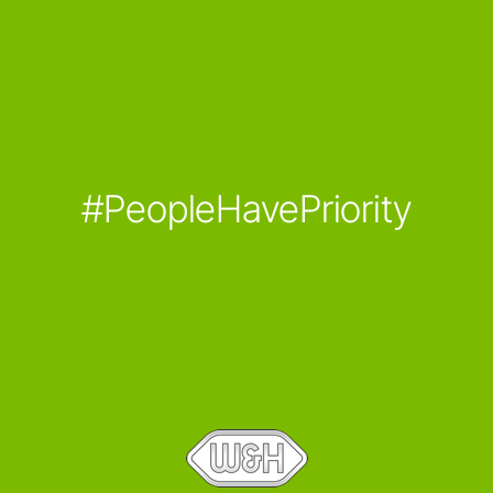
#PeopleHavePriority