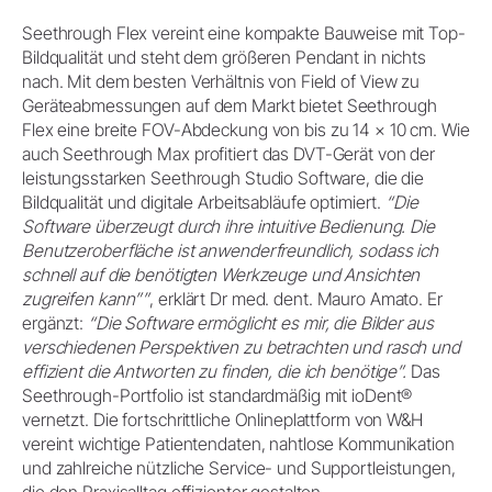
Seethrough Flex vereint eine kompakte Bauweise mit Top-
Bildqualität und steht dem größeren Pendant in nichts
nach. Mit dem besten Verhältnis von Field of View zu
Geräteabmessungen auf dem Markt bietet Seethrough
Flex eine breite FOV-Abdeckung von bis zu 14 × 10 cm. Wie
auch Seethrough Max profitiert das DVT-Gerät von der
leistungsstarken Seethrough Studio Software, die die
Bildqualität und digitale Arbeitsabläufe optimiert.
“Die
Software überzeugt durch ihre intuitive Bedienung. Die
Benutzeroberfläche ist anwenderfreundlich, sodass ich
schnell auf die benötigten Werkzeuge und Ansichten
zugreifen kann””
, erklärt Dr med. dent. Mauro Amato. Er
ergänzt:
“Die Software ermöglicht es mir, die Bilder aus
verschiedenen Perspektiven zu betrachten und rasch und
effizient die Antworten zu finden, die ich benötige”.
Das
Seethrough-Portfolio ist standardmäßig mit ioDent®
vernetzt. Die fortschrittliche Onlineplattform von W&H
vereint wichtige Patientendaten, nahtlose Kommunikation
und zahlreiche nützliche Service- und Supportleistungen,