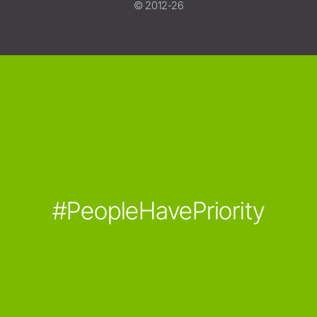
© 2012-26
#PeopleHavePriority