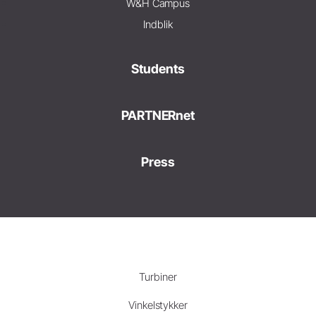
W&H Campus
Indblik
Students
PARTNERnet
Press
Turbiner
Vinkelstykker