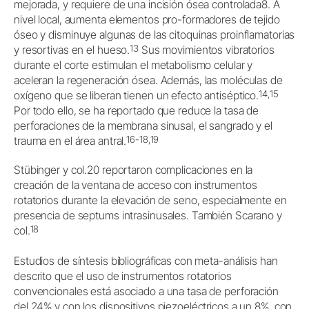
mejorada, y requiere de una incisión ósea controlada8. A
nivel local, aumenta elementos pro-formadores de tejido
óseo y disminuye algunas de las citoquinas proinflamatorias
13
y resortivas en el hueso.
Sus movimientos vibratorios
durante el corte estimulan el metabolismo celular y
aceleran la regeneración ósea. Además, las moléculas de
14,15
oxígeno que se liberan tienen un efecto antiséptico.
Por todo ello, se ha reportado que reduce la tasa de
perforaciones de la membrana sinusal, el sangrado y el
16-18,19
trauma en el área antral.
Stübinger y col.20 reportaron complicaciones en la
creación de la ventana de acceso con instrumentos
rotatorios durante la elevación de seno, especialmente en
presencia de septums intrasinusales. También Scarano y
18
col.
Estudios de síntesis bibliográficas con meta-análisis han
descrito que el uso de instrumentos rotatorios
convencionales está asociado a una tasa de perforación
del 24% y con los dispositivos piezoeléctricos a un 8%, con