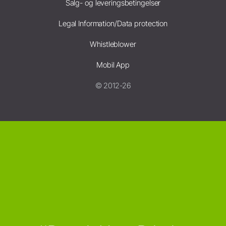
Salg- og leveringsbetingelser
Legal Information/Data protection
Whistleblower
Mobil App
© 2012-26