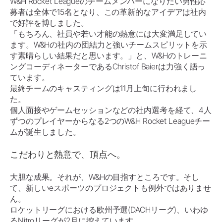
W&H Rocket Leagueのチームメンバーになりたい男性応
募者は全体で15名となり、この革新的なアイデアは社内
で好評を博しました。
「もちろん、社員や若い才能の熱意には大変満足してい
ます。W&Hの社内の団結力と強いチームスピリットを示
す素晴らしい結果だと思います。」と、W&Hのトレーニ
ングコーディネーターであるChristof Baierは力強く語っ
ています。
最終チームのキャスティングは11月上旬に行われまし
た。
個人面接やゲームセッションなどの社内選考を経て、4人
ずつのプレイヤーからなる2つのW&H Rocket Leagueチー
ムが誕生しました。
こだわりと熱意で、頂点へ。
大胆な成果。それが、W&Hの目指すところです。そし
て、新しいeスポーツのプロジェクトも例外ではありませ
ん。
ロケットリーグにおける欧州予選(DACHリーグ)、いわゆ
るNitroリーグが2月に控えています。