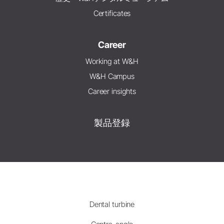
Certificates
Career
Working at W&H
W&H Campus
Career insights
製品登録
Dental turbine