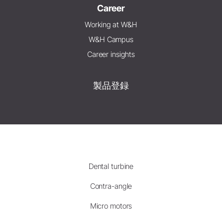
Career
Working at W&H
W&H Campus
Career insights
製品登録
Dental turbine
Contra-angle
Micro motors