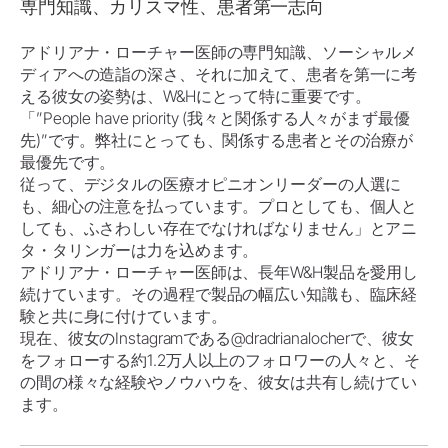
専門知識、カリスマ性、患者第一志向
アドリアナ・ローチャー医師の専門知識、ソーシャルメ
ディアへの造詣の深さ、それに加えて、患者を第一に考
える彼女の姿勢は、W&Hにとって特に重要です。
「”People have priority (我々と関係する人々がまず最優
先)”です。弊社にとっても、関係する患者とその治療が
最優先です。
従って、デジタルの医療オピニオンリーダーの人選に
も、細心の注意を払っています。プロとしても、個人と
しても、ふさわしい存在でなければなりません」とアニ
タ・タリンガーは力を込めます。
アドリアナ・ローチャー医師は、長年W&H製品を愛用し
続けています。その過程で製品の幅広い知識も、臨床経
験と共に身に付けています。
現在、彼女のInstagramである@dradrianalocherで、彼女
をフォローする約1.2万人以上のフォロワーの人々と、そ
の間の様々な経験やノウハウを、彼女は共有し続けてい
ます。