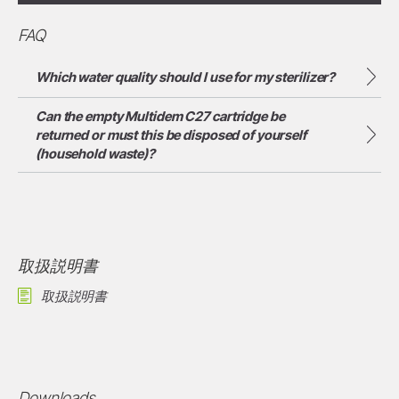
FAQ
Which water quality should I use for my sterilizer?
Can the empty Multidem C27 cartridge be
returned or must this be disposed of yourself
(household waste)?
取扱説明書
取扱説明書
Downloads