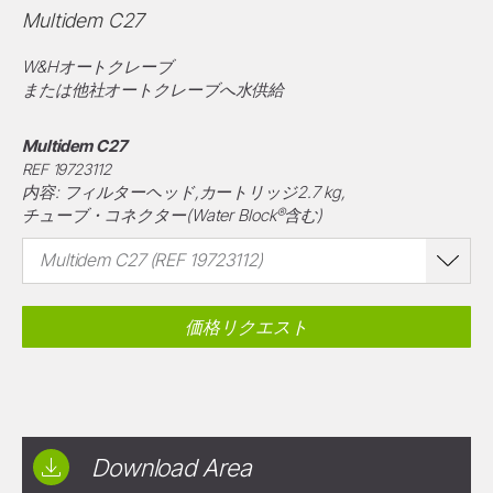
Multidem C27
W&Hオートクレーブ
または他社オートクレーブへ水供給
Multidem C27
REF 19723112
内容: フィルターヘッド,カートリッジ2.7 kg,
®
チューブ・コネクター(Water Block
含む)
Multidem C27 (REF 19723112)
価格リクエスト
Download Area