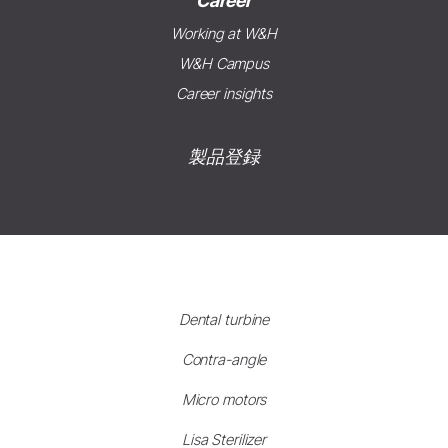
Career
Working at W&H
W&H Campus
Career insights
製品登録
Dental turbine
Contra-angle
Micro motors
Lisa Sterilizer