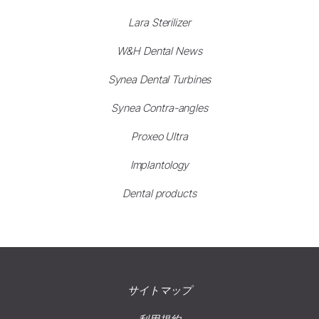
Lara Sterilizer
W&H Dental News
Synea Dental Turbines
Synea Contra-angles
Proxeo Ultra
Implantology
Dental products
サイトマップ