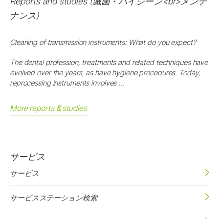
Reports and studies (滅菌・ハイジーン<br>メンテ
ナンス)
Cleaning of transmission instruments: What do you expect?
The dental profession, treatments and related techniques have
evolved over the years, as have hygiene procedures. Today,
reprocessing instruments involves ...
More reports & studies
サービス
サービス
サービスステーション検索