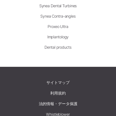
Synea Dental Turbines
Synea Contra-angles
Proxeo Ultra
Implantology
Dental products
サイトマップ
利用規約
法的情報・データ保護
Whistleblower