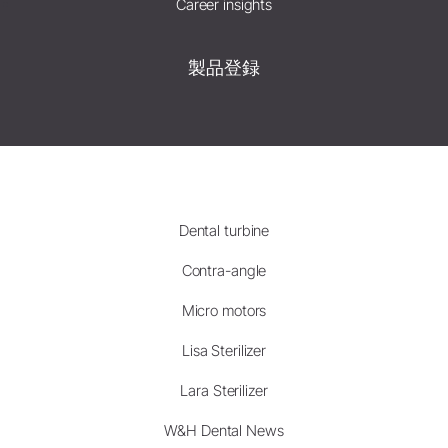
Career insights
製品登録
Dental turbine
Contra-angle
Micro motors
Lisa Sterilizer
Lara Sterilizer
W&H Dental News