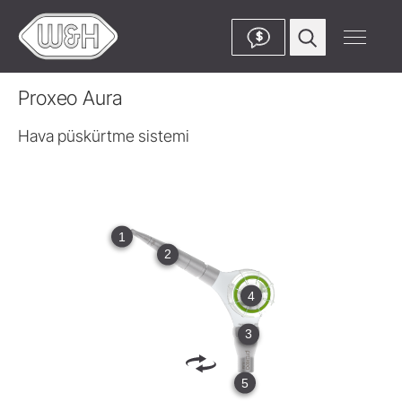
$
Proxeo Aura
Hava püskürtme sistemi
1
2
4
3
5