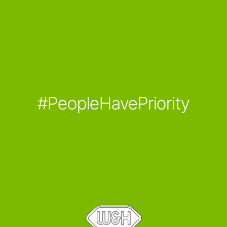
#PeopleHavePriority