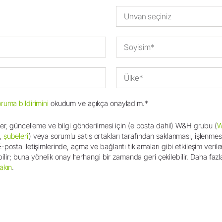
Ürün Kayıt
Unvan seçiniz
Ülke*
oruma bildirimini
okudum ve açıkça onayladım.*
ber, güncelleme ve bilgi gönderilmesi için (e posta dahil) W&H grubu (
W
,
şubeleri
) veya sorumlu satış ortakları tarafından saklanması, işlenmesi
posta iletişimlerinde, açma ve bağlantı tıklamaları gibi etkileşim verileri
labilir; buna yönelik onay herhangi bir zamanda geri çekilebilir. Daha fazla
akın
.