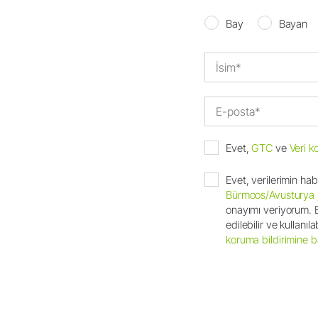
Dental Laboratuvar
Bay
Bayan
Laboratuvar Cihazları
Piyasemenler & Angldruvalar
Aksesuarlar
Sisteme Genel Bakış
Evet,
GTC
ve
Veri k
Evet, verilerimin ha
Bürmoos/Avusturya
onayımı veriyorum. E-
edilebilir ve kullanı
koruma bildirimine b