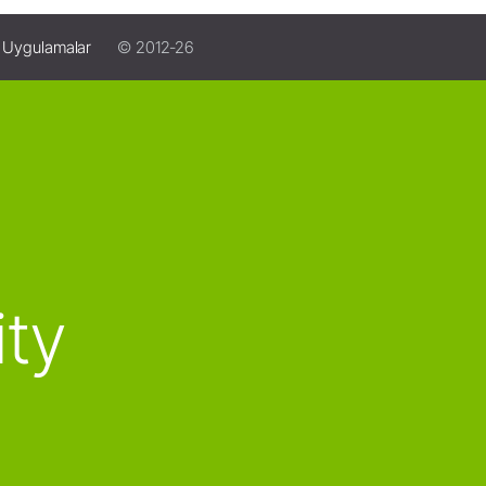
 Uygulamalar
© 2012-26
ity