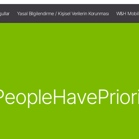
şullar
Yasal Bilgilendirme / Kişisel Verilerin Korunması
W&H Mobil
eopleHavePrior