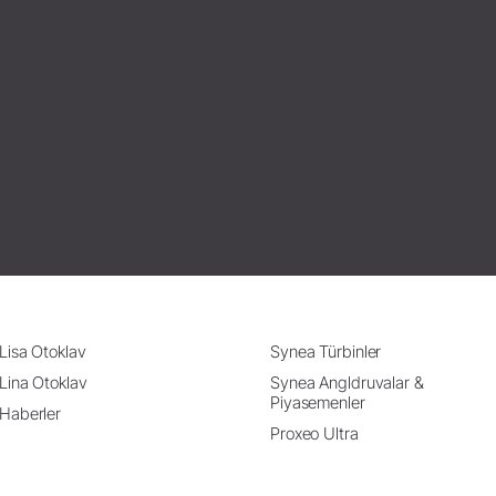
Lisa Otoklav
Synea Türbinler
Lina Otoklav
Synea Angldruvalar &
Piyasemenler
Haberler
Proxeo Ultra