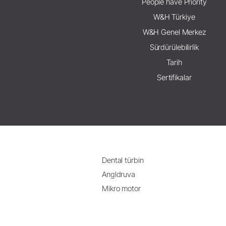
People have Priority
W&H Türkiye
W&H Genel Merkez
Sürdürülebilirlik
Tarih
Sertifikalar
Dental türbin
Angldruva
Mikro motor