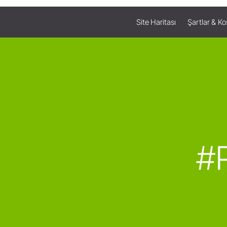
Site Haritası
Şartlar & Ko
#P