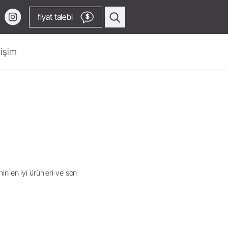
fiyat talebi
$
tişim
Profilaksi & Periodontoloji
Havalı Scaler Uçları
Havalı Scaler
a
Piezo Scaler Uçları
Piezo Scaler
Piyasemenler & Angldruvalar
in en iyi ürünleri ve son
Aksesuarlar
Video Kanalına
Sisteme Genel Bakış
W&H AIMS