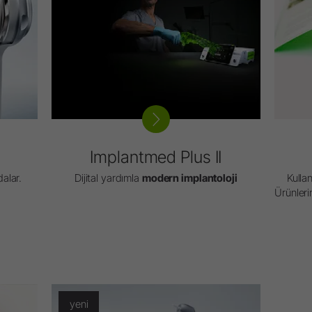
Implantmed Plus II
alar.
Dijital yardımla
modern implantoloji
Kullan
Ürünlerin
yeni