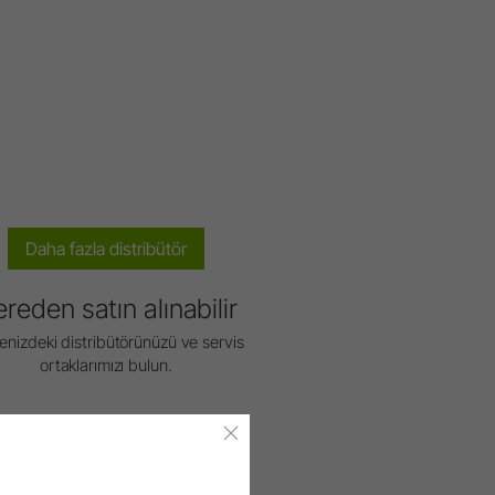
Daha fazla distribütör
reden satın alınabilir
enizdeki distribütörünüzü ve servis
ortaklarımızı bulun.