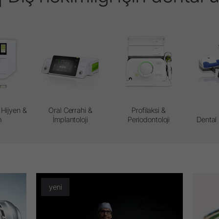
 Hijyen &
Oral Cerrahi &
Profilaksi &
m
İmplantoloji
Periodontoloji
Dental
yeni