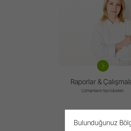
Raporlar & Çalışmal
Uzmanların tecrübeleri.
Bulunduğunuz Bö