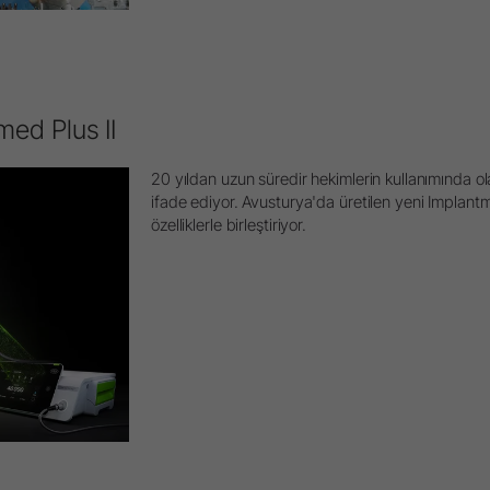
med Plus II
20 yıldan uzun süredir hekimlerin kullanımında ola
ifade ediyor. Avusturya'da üretilen yeni Implantme
özelliklerle birleştiriyor.