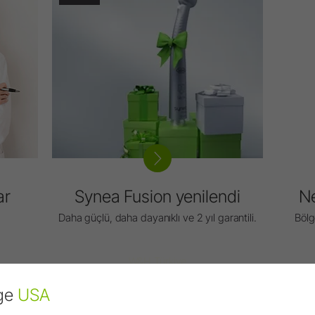
ar
Synea Fusion yenilendi
Ne
Daha güçlü, daha dayanıklı ve 2 yıl garantili.
Bölg
W&H Türkiye
lge
USA