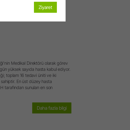
Ziyaret
ği'nin Medikal Direktörü olarak görev
gün yüksek sayıda hasta kabul ediyor.
i; toplam 16 tedavi üniti ve iki
ahiptir. En üst düzey hasta
W&H tarafından sunulan en son
Daha fazla bilgi