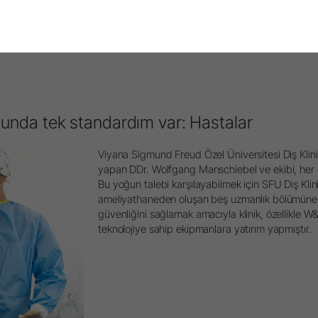
sunda tek standardım var: Hastalar
Viyana Sigmund Freud Özel Üniversitesi Diş Klini
yapan DDr. Wolfgang Manschiebel ve ekibi, her 
Bu yoğun talebi karşılayabilmek için SFU Diş Kliniğ
ameliyathaneden oluşan beş uzmanlık bölümüne s
güvenliğini sağlamak amacıyla klinik, özellikle 
teknolojiye sahip ekipmanlara yatırım yapmıştır.