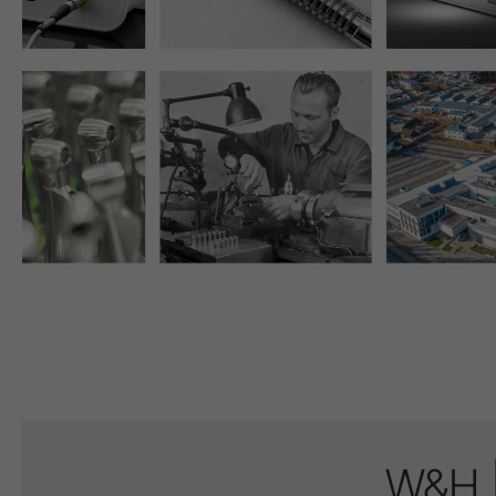
Dental Laboratuvar
Laboratuvar Cihazları
Piyasemenler & Angldruvalar
Aksesuarlar
Sisteme Genel Bakış
W&H | 