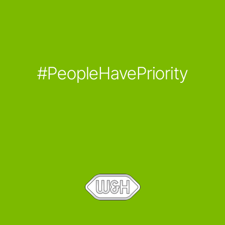
#PeopleHavePriority