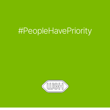
#PeopleHavePriority