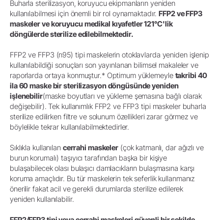
Buharla sterilizasyon, koruyucu ekipmanların yeniden
kullanılabilmesi için önemli bir rol oynamaktadır.
FFP2 ve FFP3
maskeler ve koruyucu medikal kıyafetler 121°C'lik
döngülerde sterilize edilebilmektedir.
FFP2 ve FFP3 (n95) tipi maskelerin otoklavlarda yeniden işlenip
kullanılabildiği sonuçları son yayınlanan bilimsel makaleler ve
raporlarda ortaya konmuştur.* Optimum yüklemeyle
takribi 40
ila 60 maske bir sterilizasyon döngüsünde yeniden
işlenebilir
(maske boyutları ve yükleme şemasına bağlı olarak
değişebilir). Tek kullanımlık FFP2 ve FFP3 tipi maskeler buharla
sterilize edilirken filtre ve solunum özellikleri zarar görmez ve
böylelikle tekrar kullanılabilmektedirler.
Sıklıkla kullanılan
cerrahi maskeler
(çok katmanlı, dar ağızlı ve
burun korumalı) taşıyıcı tarafından başka bir kişiye
bulaşabilecek olası bulaşıcı damlacıkların bulaşmasına karşı
koruma amaçlıdır. Bu tür maskelerin tek seferlik kullanmanız
önerilir fakat acil ve gerekli durumlarda sterilize edilerek
yeniden kullanılabilir.
FFP2/FFP3 tipi veya cerrahi maskeleri güvenli bir şekilde