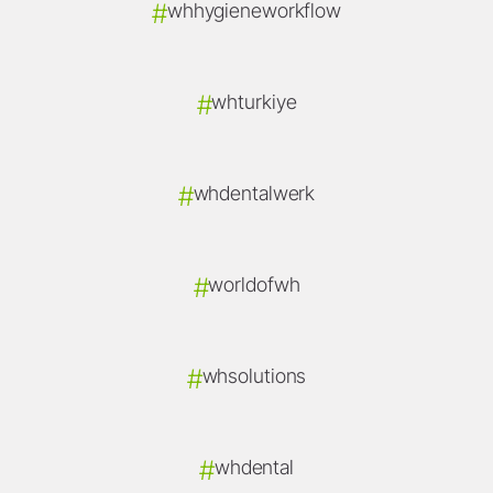
#
whhygieneworkflow
#
whturkiye
#
whdentalwerk
#
worldofwh
#
whsolutions
#
whdental