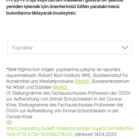
yeniden işlemek için önerilerimizi lütfen yandaki menü
butonlarına tıklayarak inceleyiniz.
Kaynaklar
*Belirttiğimiz tüm bilgiler yayınlanmış çalışma ve raporlara
dayanmaktadır: Robert Koch Instituts (RKI), Bundesinstitut für
Arzneimittel und Medizinprodukte
(BfArM)
,
Bundesministerium
für Arbeit und Soziales
(BMAS)
,
(1) Stellungnahme des Fachausschusses Prüfwesen der ÖGSV
zur Aufbereitung von Einmal-Schutzmasken in der Corona-
Krise, Stellungnahme des Fachausschusses Prüfwesen der
ÖGSV zur Aufbereitung von Einmal-Schutzmasken in der
Corona-Krise
(2)
https://repository.tudelft.nl/islandora/object/uuid%3Af048c853-
7e1d-4715-b73d-3b506b274a30
, retrieved 14.04.2020