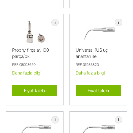
i
i
Prophy fırçalar, 100
Universal 1US uç
parça/pk.
anahtarı ile
REF 08003650
REF 07983820
Daha fazla bilgi
Daha fazla bilgi
Fiyat talebi
Fiyat talebi
i
i