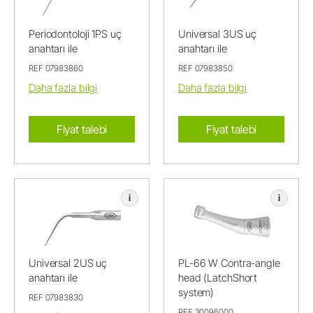
Periodontoloji 1PS uç
Universal 3US uç
anahtarı ile
anahtarı ile
REF 07983860
REF 07983850
Daha fazla bilgi
Daha fazla bilgi
Fiyat talebi
Fiyat talebi
i
i
Universal 2US uç
PL-66 W Contra-angle
anahtarı ile
head (LatchShort
system)
REF 07983830
REF 30096000