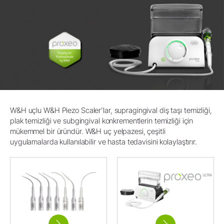
W&H uçlu W&H Piezo Scaler’lar, supragingival diş taşı temizliği,
plak temizliği ve subgingival konkrementlerin temizliği için
mükemmel bir üründür. W&H uç yelpazesi, çeşitli
uygulamalarda kullanılabilir ve hasta tedavisini kolaylaştırır.