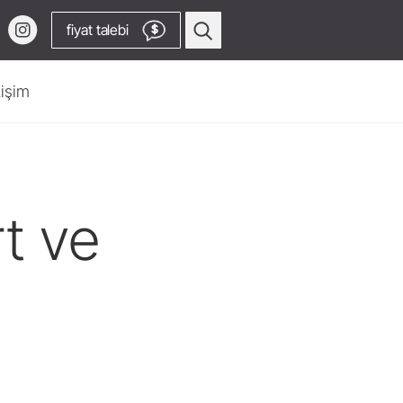
fiyat talebi
$
tişim
Profilaksi & Periodontoloji
Havalı Scaler Uçları
Havalı Scaler
t ve
a
Piezo Scaler Uçları
Piezo Scaler
Piyasemenler & Angldruvalar
Aksesuarlar
Video Kanalına
Sisteme Genel Bakış
W&H AIMS