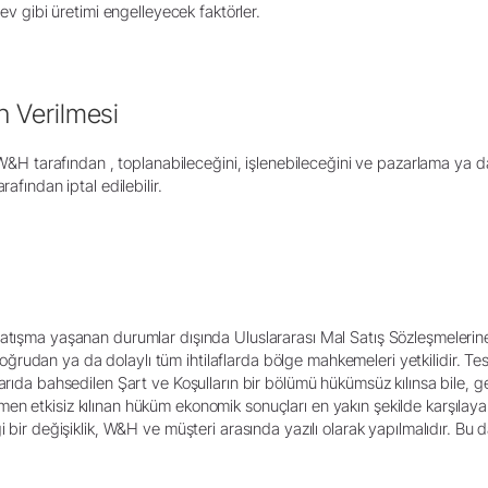
rev gibi üretimi engelleyecek faktörler.
n Verilmesi
n W&H tarafından , toplanabileceğini, işlenebileceğini ve pazarlama ya d
afından iptal edilebilir.
tışma yaşanan durumlar dışında Uluslararası Mal Satış Sözleşmelerine İli
udan ya da dolaylı tüm ihtilaflarda bölge mahkemeleri yetkilidir. Tes
karıda bahsedilen Şart ve Koşulların bir bölümü hükümsüz kılınsa bile, 
en etkisiz kılınan hüküm ekonomik sonuçları en yakın şekilde karşılay
 bir değişiklik, W&H ve müşteri arasında yazılı olarak yapılmalıdır. Bu d