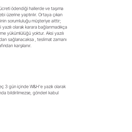
a ücreti ödendiği hallerde ve taşıma
bi üzerine yaptırılır. Ortaya çıkan
inin sorumluluğu müşteriye aittir;
ksi yazılı olarak karara bağlanmadıkça
çme yükümlülüğü yoktur. Aksi yazılı
ından sağlanacaksa , teslimat zamanı
ından karşılanır.
geç 3 gün içinde W&H'e yazılı olarak
ında bildirilmezse, gönderi kabul