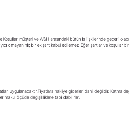
Ürün Kayıt
Koşulları müşteri ve W&H arasındaki bütün iş ilişkilerinde geçerli olacakt
ğlayıcı olmayan hiç bir ek şart kabul edilemez. Eğer şartlar ve koşullar 
tları uygulanacaktır.Fiyatlara nakliye giderleri dahil değildir. Katma de
r makul ölçüde değişikliklere tabi olabilirler.