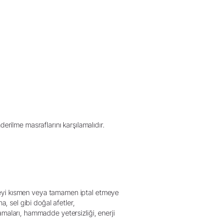
erilme masraflarını karşılamalıdır.
meyi kısmen veya tamamen iptal etmeye
na, sel gibi doğal afetler,
tlamaları, hammadde yetersizliği, enerji