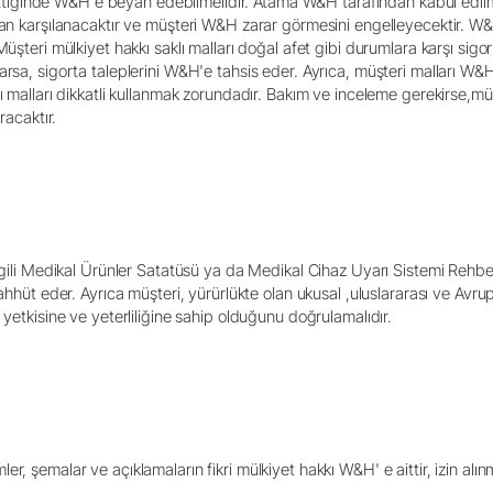
p ettiğinde W&H'e beyan edebilmelidir. Atama W&H tarafından kabul edilme
ndan karşılanacaktır ve müşteri W&H zarar görmesini engelleyecektir. 
 Müşteri mülkiyet hakkı saklı malları doğal afet gibi durumlara karşı s
arsa, sigorta taleplerini W&H'e tahsis eder. Ayrıca, müşteri malları W
ı malları dikkatli kullanmak zorundadır. Bakım ve inceleme gerekirse,müş
racaktır.
lgili Medikal Ürünler Satatüsü ya da Medikal Cihaz Uyarı Sistemi Rehberi
aahhüt eder. Ayrıca müşteri, yürürlükte olan ukusal ,uluslararası ve Av
 yetkisine ve yeterliliğine sahip olduğunu doğrulamalıdır.
çizimler, şemalar ve açıklamaların fikri mülkiyet hakkı W&H' e aittir, izin 