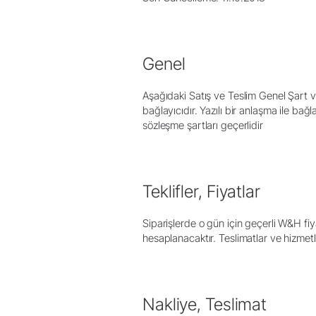
Dental Laboratuvar
Laboratuvar Cihazları
Piyasemenler & Angldruvalar
Genel
Aksesuarlar
Sisteme Genel Bakış
Aşağıdaki Satış ve Teslim Genel Şart ve 
bağlayıcıdır. Yazılı bir anlaşma ile ba
sözleşme şartları geçerlidir
Teklifler, Fiyatlar
Siparişlerde o gün için geçerli W&H fiya
hesaplanacaktır. Teslimatlar ve hizmetle
Nakliye, Teslimat