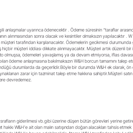
 ilgili anlaşmalar uyarınca ödenecektir . Ödeme süresinin “taraflar arası
ranın alınmasından sonra olacak ve kesintiler olmaksızın yapılacaktır .
erler müşteri tarafından karşılanacaktır. Ödemelerin gecikmesi durumund
 hiçbir müşteri iddiası dikkate alınmayacaktır. Müşteri artık düzenli bir i
sto olmuşsa, ödemeleri yavaşlamış ya da devam etmiyorsa, iflas davası
lan ödeme anlaşmasına bakılmaksızın W&H borcun tamamını talep etme 
öründüğü durumlarda da geçerlidir.Böyle bir durumda W&H ek olarak, ön
klanan zarar için tazminat talep etme hakkına sahiptir.Müşteri satı
ilere devredemez.
rafların giderilmesi vb.gibi üzerine düşen bütün görevleri yerine getir
yet hakkı W&H'e ait olan malın satışından doğan alacakları tahsis etme