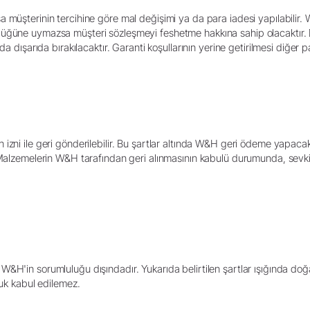
a müşterinin tercihine göre mal değişimi ya da para iadesi yapılabili
üğüne uymazsa müşteri sözleşmeyi feshetme hakkına sahip olacaktır. D
da dışarıda bırakılacaktır. Garanti koşullarının yerine getirilmesi diğer p
izni ile geri gönderilebilir. Bu şartlar altında W&H geri ödeme yapaca
 Malzemelerin W&H tarafından geri alınmasının kabulü durumunda, sevkiy
&H'in sorumluluğu dışındadır. Yukarıda belirtilen şartlar ışığında doğ
luk kabul edilemez.