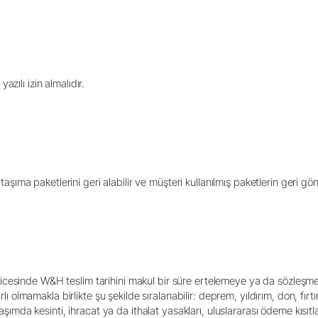
zılı izin almalıdır.
a paketlerini geri alabilir ve müşteri kullanılmış paketlerin geri gönd
icesinde W&H teslim tarihini makul bir süre ertelemeye ya da sözleş
rlı olmamakla birlikte şu şekilde sıralanabilir: deprem, yıldırım, don, fırtı
ulaşımda kesinti, ihracat ya da ithalat yasakları, uluslararası ödeme kısı