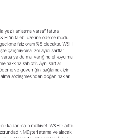
nda yazılı anlaşma varsa” fatura
 W & H ‘in talebi üzerine ödeme modu
a gecikme faiz oranı %8 olacaktır. W&H
şte çalışmıyorsa, zorlayıcı şartlar
 varsa ya da mal varlığına el koyulma
hakkına sahiptir. Aynı şartlar
 ödeme ve güvenliğini sağlamak için
n alma sözleşmesinden doğan hakları
ene kadar malın mülkiyeti W&H'e aittir.
k zorundadır. Müşteri atama ve alacak