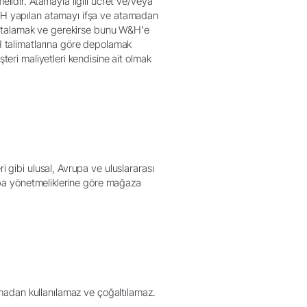
lidir. Atamayla ilgili ücret ve/veya
W&H yapılan atamayı ifşa ve atamadan
igortalamak ve gerekirse bunu W&H'e
&H talimatlarına göre depolamak
teri maliyetleri kendisine ait olmak
 gibi ulusal, Avrupa ve uluslararası
rupa yönetmeliklerine göre mağaza
alınmadan kullanılamaz ve çoğaltılamaz.