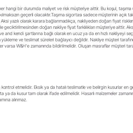
 her hangi bir durumda maliyet ve risk müşteriye aittir. Bu koşul, taşım
kılmaksızın geçerli olacaktır.Taşıma sigortası sadece müşterinin açık tale
. Aksi yazılı olarak karara bağlanmadıkça, nakliyeden doğan fiyat riskler
 geciktirilmesinden doğan nakliye fiyat farklılıkları müşteriye aittir. A
 ve and kendi şartlarına bağlı olarak en ucuz ya da en hızlı nakliyeyi se
 yükleme ve teslimat süreleri bağlayıcı değildir. Nakliye müşteri taraf
r varsa W&H'e zamanında bildirilmelidir. Oluşan masraflar müşteri taraf
ontrol etmelidir. Eksik ya da hatalı teslimatle ve belirgin kusurlar en 
n hata ya da kusur tam olarak ifade edilmelidir. Hasarlı malzemeler zaman
samına alınmaz.