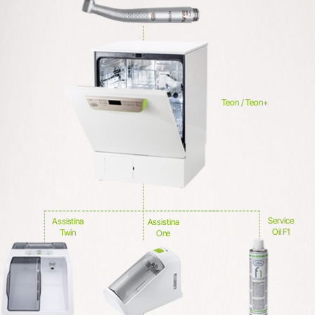
Systemöversikt
Labprodukter
Labapparater
Hand- och vinkelstycken
Tillbehör
Teon / Teon+
Systemöversikt
Service
Assistina
Assistina
Oil F1
Twin
One