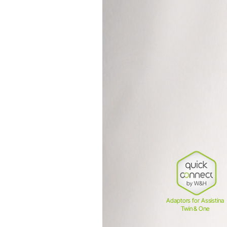
Profylax & Parod
YOUNG Koppar & Borstar
Piezo spetsar
Piezo Scaler
Cordless Devices
Hand- och vinkelstycken
Tillbehör
Systemöversikt
Adaptors for Assistina
Twin & One