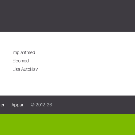
Implantmed
Elcomed
Lisa Autoklav
wer
Appar
© 2012-26