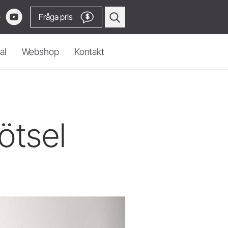
Fråga pris
$
al
Webshop
Kontakt
ormulär
Kirurgi & Implantat
Kirurgiapparater
H Nordic
Hand- och vinkelstycken
ötsel
ljare
e
Piezomed instrument
rmaste service
Osstell stabilitetskontroll
ng, service och produktion
SmartPeg
Sågar
Till videokanalen
Tillbehör
Systemöversikt