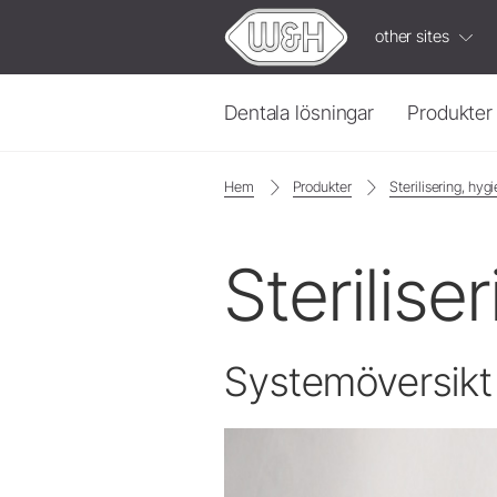
other sites
Dentala lösningar
Produkter
Hem
Produkter
Sterilisering, hyg
Protetik & Preparation
Built-in Solutions
Turbiner
ioDent
Hand- och vinkelstycken
Sterilise
W&H
Video
Kopplingar
Luftmotor
Fördjupa
dig
i
informa
Elmotor
Systemöversikt
Intensiv
Tillbehör
Systemöversikt