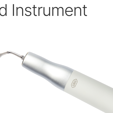
Systemöversikt
d Instrument
Labprodukter
Labapparater
Hand- och vinkelstycken
Tillbehör
Systemöversikt