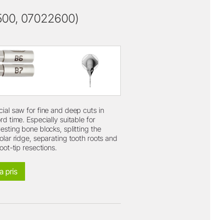
500, 07022600)
ial saw for fine and deep cuts in
rd time. Especially suitable for
esting bone blocks, splitting the
olar ridge, separating tooth roots and
root-tip resections.
a pris