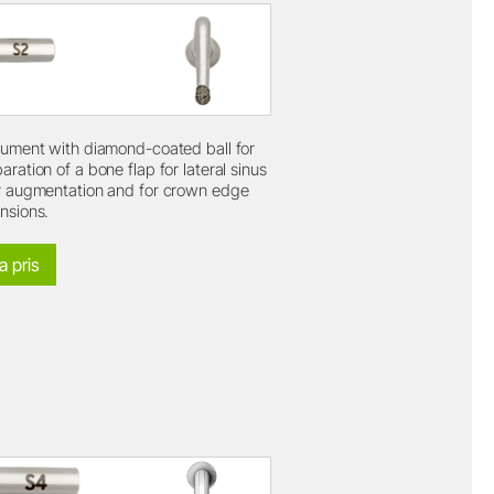
rument with diamond-coated ball for
aration of a bone flap for lateral sinus
r augmentation and for crown edge
nsions.
a pris
)