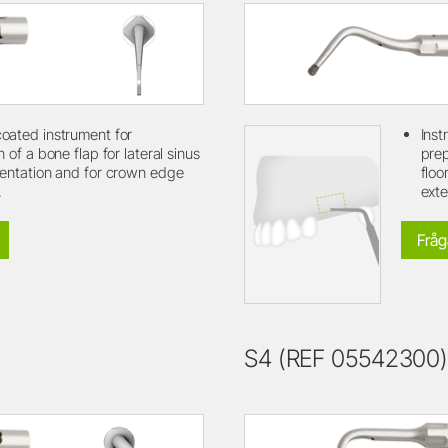
oated instrument for
Inst
 of a bone flap for lateral sinus
prep
entation and for crown edge
floo
.
exte
Fråg
S4 (REF 05542300