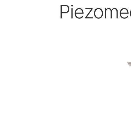
Piezome
Profylax & Parod
YOUNG Koppar & Borstar
Piezo spetsar
Piezo Scaler
Cordless Devices
Hand- och vinkelstycken
Tillbehör
Systemöversikt