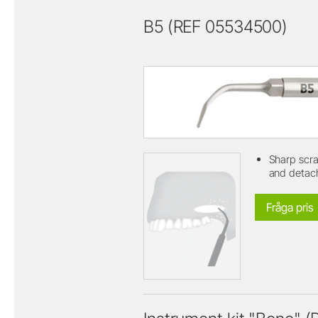
B5 (REF 05534500)
Sharp scra
and detach
Fråga pris