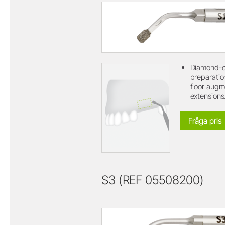
Diamond-c
preparation
floor augm
extensions
Fråga pris
S3 (REF 05508200)