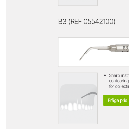
B3 (REF 05542100)
Sharp inst
contouring
for collect
Fråga pris