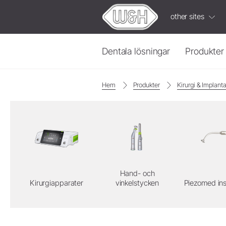
other sites
Dentala lösningar
Produkter
Hem
Produkter
Kirurgi & Implanta
Protetik & Preparation
Built-in Solutions
Turbiner
ioDent
Hand- och vinkelstycken
W&H
Video
Kopplingar
Luftmotor
Fördjupa
dig
i
informa
Elmotor
Hand- och
Intensiv
Kirurgiapparater
vinkelstycken
Piezomed in
Tillbehör
Systemöversikt