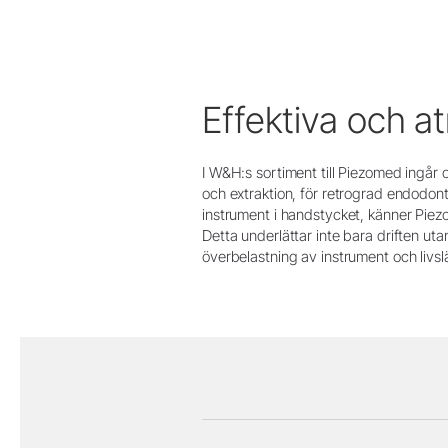
Effektiva och a
I W&H:s sortiment till Piezomed ingår 
och extraktion, för retrograd endodonti 
instrument i handstycket, känner Piezo
Detta underlättar inte bara driften ut
överbelastning av instrument och livs