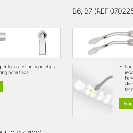
B6, B7 (REF 07022
per for collecting bone chips
Spec
ing bone flaps.
reco
harv
alve
for 
Fråg