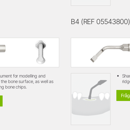
B4 (REF 05543800
rument for modelling and
Shar
 the bone surface, as well as
ridg
ing bone chips.
Fråg