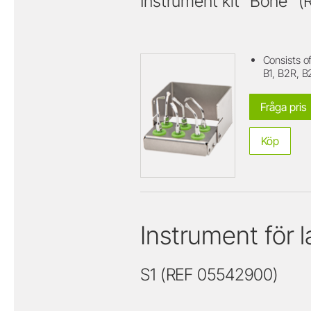
Instrument kit "Bone" 
Consists of
B1, B2R, B
Fråga pris
Köp
Instrument för la
S1 (REF 05542900)