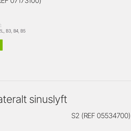
(REF 07173100)
:
2L, B3, B4, B5
teralt sinuslyft
S2 (REF 05534700)