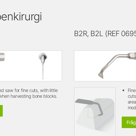
enkirurgi
B2R, B2L (REF 069
d saw for fine cuts, with little
Fine
when harvesting bone blocks.
cuts
area
mode
Fråg