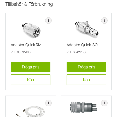
Tillbehör & Förbrukning
i
i
Adaptor Quick RM
Adaptor Quick ISO
REF 06395100
REF 06422600
Fråga pris
Fråga pris
Köp
Köp
i
i