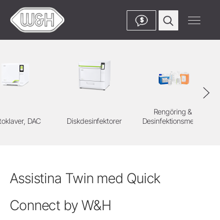
$
Rengöring &
toklaver, DAC
Diskdesinfektorer
Desinfektionsmedel
S
Assistina Twin med Quick
Connect by W&H