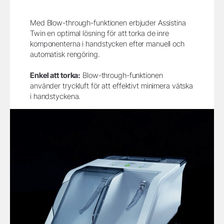
Med Blow-through-funktionen erbjuder Assistina
Twin en optimal lösning för att torka de inre
komponenterna i handstycken efter manuell och
automatisk rengöring.
Enkel att torka:
Blow-through-funktionen
använder tryckluft för att effektivt minimera vätska
i handstyckena.