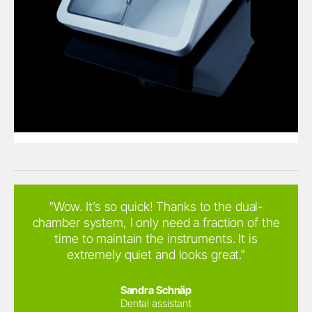
"Wow. It’s so quick! Thanks to the dual-
chamber system, I only need a fraction of the
time to maintain the instruments. It is
extremely quiet and looks great."
Sandra Schnäp
Dental assistant