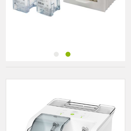
Minimalt förbrukning
Assistina Twin Care Set