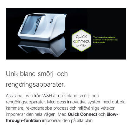
Unik bland smörj- och
rengöringsapparater.
Assistina Twin från W&H är unik bland smörj- och
rengöringsapparater. Med dess innovativa system med dubbla
kammare, rekordsnabba process och miljövänliga vätskor
imponerar den hela vägen. Med
Quick Connect
och
Blow-
through-funktion
imponerar den på alla plan.