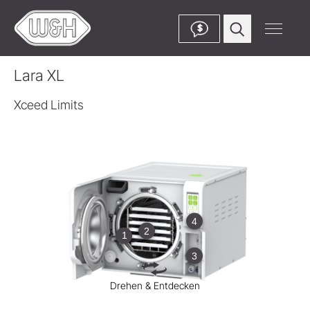
$
Lara XL
Xceed Limits
4
2
1
3
Drehen & Entdecken