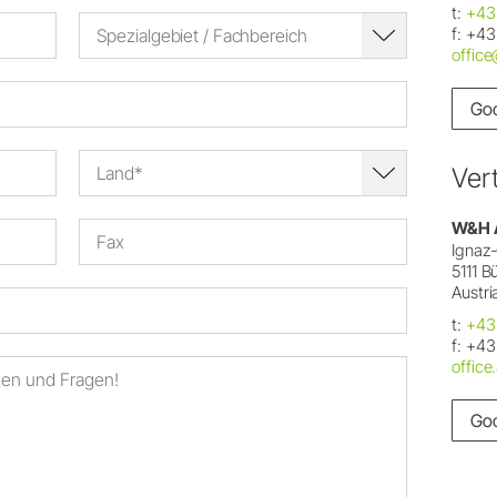
Zubehör
t:
+43
f:
+43
Spezialgebiet / Fachbereich
Entsorgungsrichtlinien
Systemübersicht
offic
W&H AIMS
Go
Dentallabor
Shop
Laborgeräte
Land*
Ver
Hand- & Winkelstücke
Mobiliar
W&H 
Ignaz-
Zubehör
5111 
Systemübersicht
Austri
t:
+43
f:
+43
offic
Go