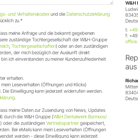
W&H 
Ludwi
gs- und Verhaltenskodex
und die
Datenschutzerklärung
83435
cklich zu.*
Deuts
t:
+49
, dass meine Anfrage und die bekannt gegebenen
f:
+49
ere zuständige Tochtergesellschaft der W&H-Gruppe
offic
reich
,
Tochtergesellschaften
) oder an den zuständigen
erden, der mich bezüglich der Auskunft direkt
Rep
s bin ich einverstanden zu meiner Kundenzufriedenheit
aus
er erhalten.
Richa
s mein Leseverhalten (Öffnungen und Klicks)
Mitte
Die Einwilligung kann jederzeit widerrufen werden.
8340
klärung
.
Deuts
, dass meine Daten zur Zusendung von News, Updates
il) durch die W&H Gruppe (
W&H Dentalwerk Bürmoos/
n
) oder die zuständigen
Vertriebspartner
gespeichert,
rden. Bei eMails kann mein Leseverhalten (Öffnungen
endet werden - diese Einwilligung kann jederzeit