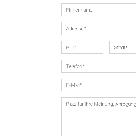
Prophylaxe & Parodontologie
Luftscaler Spitzen
Luftscaler
Piezo Scaler Spitzen
Piezo Scaler
Kabellose Antriebe
Hand- & Winkelstücke
Zubehör
Systemübersicht
W&H AIMS