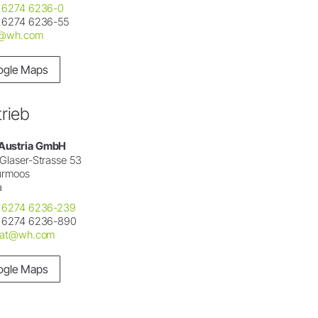
 6274 6236-0
 6274 6236-55
e@wh.com
ogle Maps
trieb
Austria GmbH
Glaser-Strasse 53
Bürmoos
a
 6274 6236-239
 6274 6236-890
e.at@wh.com
ogle Maps