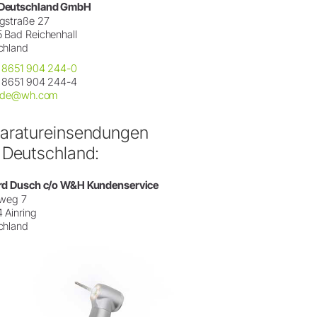
Deutschland GmbH
gstraße 27
 Bad Reichenhall
chland
 8651 904 244-0
 8651 904 244-4
e.de@wh.com
aratureinsendungen
 Deutschland:
rd Dusch c/o W&H Kundenservice
rweg 7
4
Ainring
chland