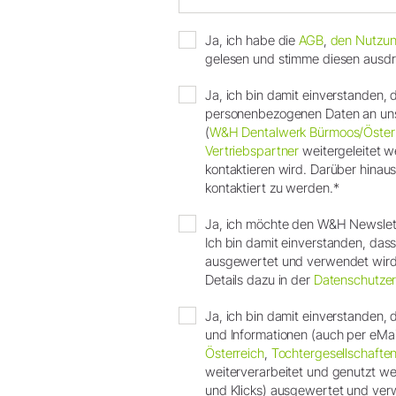
Ja, ich habe die
AGB
,
den Nutzun
gelesen und stimme diesen ausdrü
Ja, ich bin damit einverstanden
personenbezogenen Daten an uns
(
W&H Dentalwerk Bürmoos/Öster
Vertriebspartner
weitergeleitet w
kontaktieren wird. Darüber hinau
kontaktiert zu werden.*
Ja, ich möchte den W&H Newslett
Ich bin damit einverstanden, das
ausgewertet und verwendet wird. 
Details dazu in der
Datenschutzer
Ja, ich bin damit einverstanden
und Informationen (auch per eMa
Österreich
,
Tochtergesellschafte
weiterverarbeitet und genutzt we
und Klicks) ausgewertet und verw