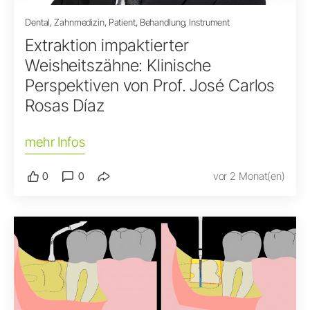
Dental, Zahnmedizin, Patient, Behandlung, Instrument
Extraktion impaktierter
Weisheitszähne: Klinische
Perspektiven von Prof. José Carlos
Rosas Díaz
mehr Infos
0
0
vor 2 Monat(en)