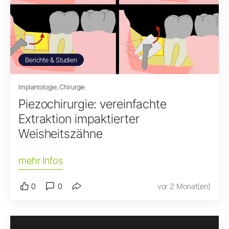
Berichte & Studien
Implantologie, Chirurgie
Piezochirurgie: vereinfachte
Extraktion impaktierter
Weisheitszähne
mehr Infos
0
0
vor 2 Monat(en)