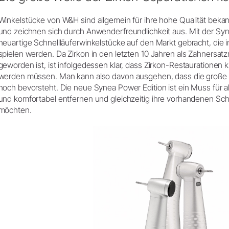
Winkelstücke von W&H sind allgemein für ihre hohe Qualität bekann
und zeichnen sich durch Anwenderfreundlichkeit aus. Mit der Sy
neuartige Schnellläuferwinkelstücke auf den Markt gebracht, die 
spielen werden. Da Zirkon in den letzten 10 Jahren als Zahnersatzm
geworden ist, ist infolgedessen klar, dass Zirkon-Restaurationen k
werden müssen. Man kann also davon ausgehen, dass die große W
noch bevorsteht. Die neue Synea Power Edition ist ein Muss für al
und komfortabel entfernen und gleichzeitig ihre vorhandenen Sc
möchten.