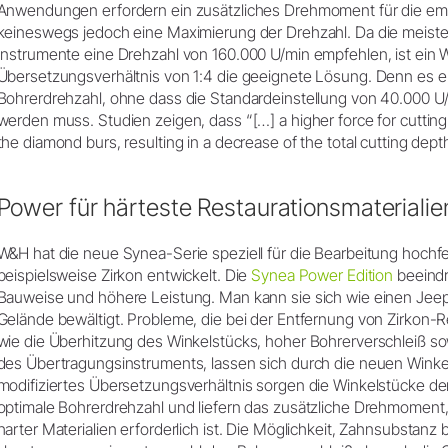
Anwendungen erfordern ein zusätzliches Drehmoment für die em
keineswegs jedoch eine Maximierung der Drehzahl. Da die meisten 
Instrumente eine Drehzahl von 160.000 U/min empfehlen, ist ein 
Übersetzungsverhältnis von 1:4 die geeignete Lösung. Denn es erm
Bohrerdrehzahl, ohne dass die Standardeinstellung von 40.000 U
werden muss. Studien zeigen, dass “[…] a higher force for cutting
the diamond burs, resulting in a decrease of the total cutting dept
Power für härteste Restaurationsmaterialie
W&H hat die neue Synea-Serie speziell für die Bearbeitung hochfe
beispielsweise Zirkon entwickelt. Die
Synea Power Edition
beeindr
Bauweise und höhere Leistung. Man kann sie sich wie einen Jeep
Gelände bewältigt. Probleme, die bei der Entfernung von Zirkon-
wie die Überhitzung des Winkelstücks, hoher Bohrerverschleiß so
des Übertragungsinstruments, lassen sich durch die neuen Winkel
modifiziertes Übersetzungsverhältnis sorgen die Winkelstücke de
optimale Bohrerdrehzahl und liefern das zusätzliche Drehmoment
harter Materialien erforderlich ist. Die Möglichkeit, Zahnsubstanz