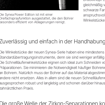
gleichmäßig v
schwarze Far
Die Synea Power Edition ist mit einer
anspruchsvol
Dreifachsprayfunktion ausgestattet, die den Bohrer
Winkelstücke
besonders effizient von Ablagerungen reinigt.
Zuverlässig und einfach in der Handhabun
Die Winkelstücke der neuen Synea-Serie haben eine mindestens
Standardübertragungsinstrumente, denn sie sind weniger anfälli
Die Schnellläuferwinkelstücke eignen sich ideal zum Schneiden v
Präparationen. Sie minimieren die Notwendigkeit häufiger Bohre
an Bohrern. Natürlich muss der Bohrer auf das Material abgestim
andere nicht ersetzen. Alles in allem sind die neuen Schnellläuf
ausgesprochen robust und langlebig und schonen darüber hinaus
zahnärztlichen Praxis.
Die große Welle der Zirkon-Separationen k