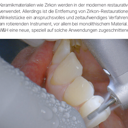
Zubehör
Keramikmaterialien wie Zirkon werden in der modernen restaurat
Entsorgungsrichtlinien
verwendet. Allerdings ist die Entfernung von Zirkon-Restauration
Systemübersicht
Winkelstücke ein anspruchsvolles und zeitaufwendiges Verfahren
W&H AIMS
am rotierenden Instrument, vor allem bei monolithischem Material
W&H eine neue, speziell auf solche Anwendungen zugeschnittene 
Dentallabor
Shop
Laborgeräte
Hand- & Winkelstücke
Mobiliar
Zubehör
Systemübersicht