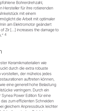
pfohlene Bohrerdrehzahl,
Hersteller für ihre rotierenden
Winkelstück mit einem
öglicht die Arbeit mit optimaler
/min am Elektromotor geändert
 of Zir […] increases the damage to
4
h.”
n
ster Keramikmaterialien wie
uckt durch die extra robuste
 vorstellen, der mühelos jedes
Restaurationen auftreten können,
wie eine generell hohe Belastung
stücke verringern. Durch ein
r Synea Power Edition für eine
, das zum effizienten Schneiden
 bei gleichem Anpressdruck leichter