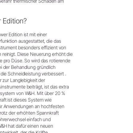
e Gefahr thermischer Schäden am
 Edition?
er Edition ist mit einer
funktion ausgestattet, die das
strument besonders effizient von
 reinigt. Diese Neuerung erhöht die
e pro Düse. So wird das rotierende
ei der Behandlung gründlich
 die Schneidleistung verbessert .
r zur Langlebigkeit der
nstrumente beiträgt, ist das extra
nsystem von W&H. Mit über 20 %
aft ist dieses System wie
für Anwendungen an hochfesten
Trotz der erhöhten Spannkraft
ohrerwechsel einfach und
W&H hat dafür einen neuen
twickelt, der die Kräfte