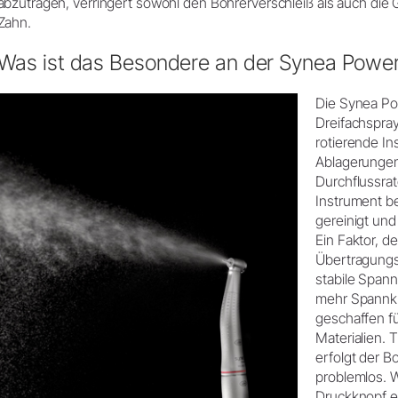
abzutragen, verringert sowohl den Bohrerverschleiß als auch di
Zahn.
Was ist das Besondere an der Synea Power
Die Synea Pow
Dreifachspray
rotierende In
Ablagerungen
Durchflussrat
Instrument b
gereinigt und
Ein Faktor, de
Übertragungsi
stabile Span
mehr Spannkr
geschaffen 
Materialien. 
erfolgt der B
problemlos. 
Druckknopf en