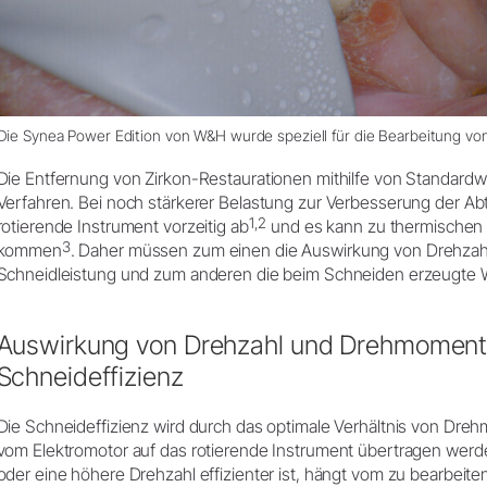
Die
Synea Power Edition
von W&H wurde speziell für die Bearbeitung von
Die Entfernung von Zirkon-Restaurationen mithilfe von Standardwi
Verfahren. Bei noch stärkerer Belastung zur Verbesserung der Abt
1,2
rotierende Instrument vorzeitig ab
und es kann zu thermischen 
3
kommen
. Daher müssen zum einen die Auswirkung von Drehzah
Schneidleistung und zum anderen die beim Schneiden erzeugte 
Auswirkung von Drehzahl und Drehmoment 
Schneideffizienz
Die Schneideffizienz wird durch das optimale Verhältnis von Dre
vom Elektromotor auf das rotierende Instrument übertragen we
oder eine höhere Drehzahl effizienter ist, hängt vom zu bearbeite