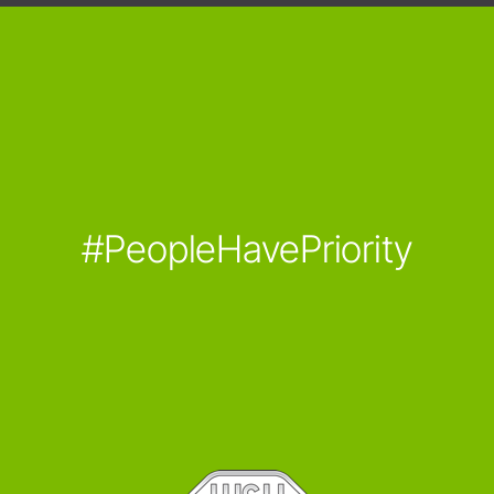
#PeopleHavePriority