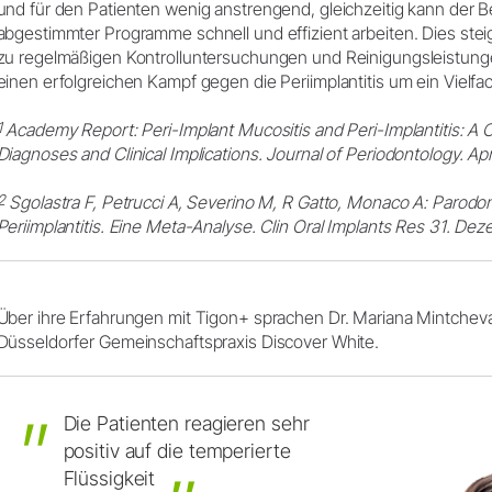
und für den Patienten wenig anstrengend, gleichzeitig kann der B
abgestimmter Programme schnell und effizient arbeiten. Dies steig
zu regelmäßigen Kontrolluntersuchungen und Reinigungsleistung
einen erfolgreichen Kampf gegen die Periimplantitis um ein Vielfa
1
Academy Report: Peri-Implant Mucositis and Peri-Implantitis: A 
Diagnoses and Clinical Implications. Journal of Periodontology. Ap
2
Sgolastra F, Petrucci A, Severino M, R Gatto, Monaco A: Parodont
Periimplantitis. Eine Meta-Analyse. Clin Oral Implants Res 31. Deze
Über ihre Erfahrungen mit Tigon+ sprachen Dr. Mariana Mintcheva
Düsseldorfer Gemeinschaftspraxis Discover White.
Die
Patienten
reagieren
sehr
positiv
auf
die
temperierte
Flüssigkeit