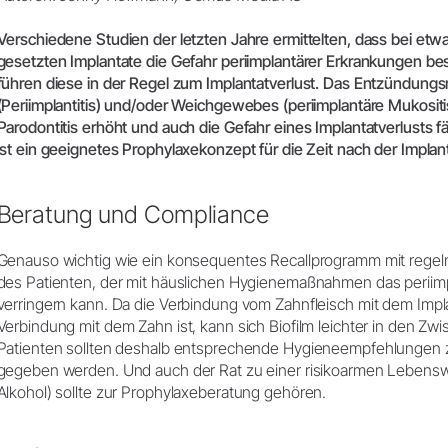
Zubehör
Entsorgungsrichtlinien
Verschiedene Studien der letzten Jahre ermittelten, dass bei etwa 
Systemübersicht
gesetzten Implantate die Gefahr periimplantärer Erkrankungen bes
W&H AIMS
führen diese in der Regel zum Implantatverlust. Das Entzündungsr
(Periimplantitis) und/oder Weichgewebes (periimplantäre Mukositis
Dentallabor
Shop
Parodontitis erhöht und auch die Gefahr eines Implantatverlusts fäl
Laborgeräte
ist ein geeignetes Prophylaxekonzept für die Zeit nach der Impla
Hand- & Winkelstücke
Mobiliar
Beratung und Compliance
Zubehör
Systemübersicht
Genauso wichtig wie ein konsequentes Recallprogramm mit regelmä
des Patienten, der mit häuslichen Hygienemaßnahmen das periimpl
verringern kann. Da die Verbindung vom Zahnfleisch mit dem Implan
Verbindung mit dem Zahn ist, kann sich Biofilm leichter in den 
Patienten sollten deshalb entsprechende Hygieneempfehlungen z
gegeben werden. Und auch der Rat zu einer risikoarmen Lebenswe
Alkohol) sollte zur Prophylaxeberatung gehören.