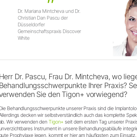
Dr. Mariana Mintcheva und Dr.
Christian Dan Pascu der
Düsseldorfer
Gemeinschaftspraxis Discover
White
Herr Dr. Pascu, Frau Dr. Mintcheva, wo lieg
Behandlungsschwerpunkte Ihrer Praxis? Se
verwenden Sie den Tigon+ vorwiegend?
Die Behandlungsschwerpunkte unserer Praxis sind die Implantolo
Allerdings decken wir selbstverständlich auch das komplette Sp
ab. Wir verwenden den
Tigon+
seit dem ersten Tag unserer Praxi
unverzichtbares Instrument in unsere Behandlungsabläufe integrier
gute Prophylaxe legen, kommt er hier am häufigsten zum Einsatz