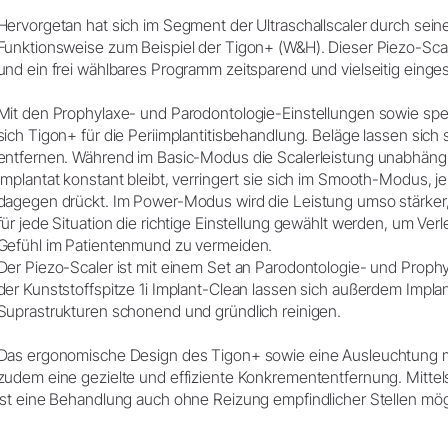
Hervorgetan hat sich im Segment der Ultraschallscaler durch seine
Funktionsweise zum Beispiel der Tigon+ (W&H). Dieser Piezo-Scale
und ein frei wählbares Programm zeitsparend und vielseitig einge
Mit den Prophylaxe- und Parodontologie-Einstellungen sowie spez
sich Tigon+ für die Periimplantitisbehandlung. Beläge lassen sich 
entfernen. Während im Basic-Modus die Scalerleistung unabhäng
Implantat konstant bleibt, verringert sie sich im Smooth-Modus, j
dagegen drückt. Im Power-Modus wird die Leistung umso stärker,
für jede Situation die richtige Einstellung gewählt werden, um 
Gefühl im Patientenmund zu vermeiden.
Der Piezo-Scaler ist mit einem Set an Parodontologie- und Prophy
der Kunststoffspitze 1i Implant-Clean lassen sich außerdem Impl
Suprastrukturen schonend und gründlich reinigen.
Das ergonomische Design des Tigon+ sowie eine Ausleuchtung mi
zudem eine gezielte und effiziente Konkremententfernung. Mittels
ist eine Behandlung auch ohne Reizung empfindlicher Stellen mög