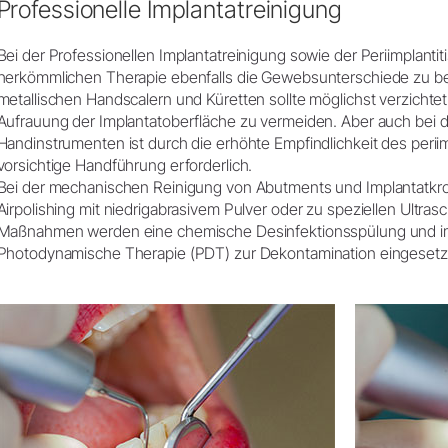
Professionelle Implantatreinigung
Bei der Professionellen Implantatreinigung sowie der Periimplanti
herkömmlichen Therapie ebenfalls die Gewebsunterschiede zu be
metallischen Handscalern und Küretten sollte möglichst verzichte
Aufrauung der Implantatoberfläche zu vermeiden. Aber auch bei de
Handinstrumenten ist durch die erhöhte Empfindlichkeit des peri
vorsichtige Handführung erforderlich.
Bei der mechanischen Reinigung von Abutments und Implantatkr
Airpolishing mit niedrigabrasivem Pulver oder zu speziellen Ultrasc
Maßnahmen werden eine chemische Desinfektionsspülung und im
Photodynamische Therapie (PDT) zur Dekontamination eingesetz