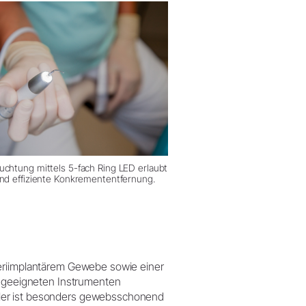
uchtung mittels 5-fach Ring LED erlaubt
und effiziente Konkremententfernung.
periimplantärem Gewebe sowie einer
it geeigneten Instrumenten
ler ist besonders gewebsschonend