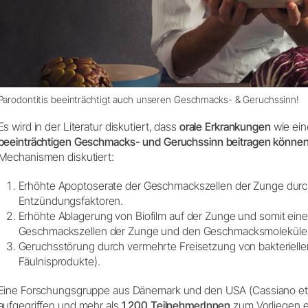
Parodontitis beeinträchtigt auch unseren Geschmacks- & Geruchssinn!
Es wird in der Literatur diskutiert, dass
orale Erkrankungen
wie ein
beeinträchtigen Geschmacks- und Geruchssinn beitragen könne
Mechanismen diskutiert:
Erhöhte Apoptoserate der Geschmackszellen der Zunge durc
Entzündungsfaktoren.
Erhöhte Ablagerung von Biofilm auf der Zunge und somit ein
Geschmackszellen der Zunge und den Geschmacksmoleküle
Geruchsstörung durch vermehrte Freisetzung von bakterielle
Fäulnisprodukte).
Eine Forschungsgruppe aus Dänemark und den USA (Cassiano et 
aufgegriffen und mehr als
1.200 TeilnehmerInnen
zum Vorliegen e