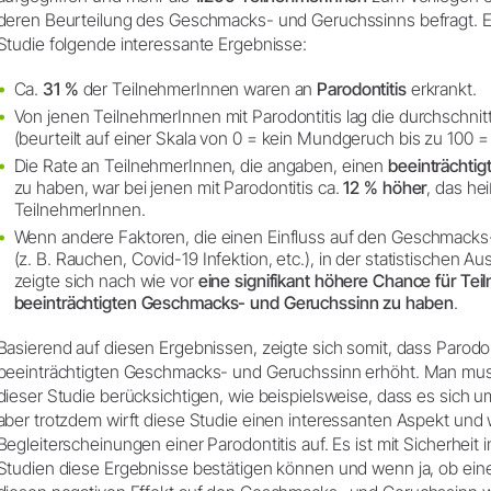
deren Beurteilung des Geschmacks- und Geruchssinns befragt. E
Studie folgende interessante Ergebnisse:
Ca.
31 %
der TeilnehmerInnen waren an
Parodontitis
erkrankt.
Von jenen TeilnehmerInnen mit Parodontitis lag die durchschnitt
(beurteilt auf einer Skala von 0 = kein Mundgeruch bis zu 100
Die Rate an TeilnehmerInnen, die angaben, einen
beeinträchti
zu haben, war bei jenen mit Parodontitis ca.
12 % höher
, das he
TeilnehmerInnen.
Wenn andere Faktoren, die einen Einfluss auf den Geschmack
(z. B. Rauchen, Covid-19 Infektion, etc.), in der statistischen 
zeigte sich nach wie vor
eine signifikant höhere Chance für Tei
beeinträchtigten Geschmacks- und Geruchssinn zu haben
.
Basierend auf diesen Ergebnissen, zeigte sich somit, dass Parodonti
beeinträchtigten Geschmacks- und Geruchssinn erhöht. Man mu
dieser Studie berücksichtigen, wie beispielsweise, dass es sich 
aber trotzdem wirft diese Studie einen interessanten Aspekt und 
Begleiterscheinungen einer Parodontitis auf. Es ist mit Sicherheit
Studien diese Ergebnisse bestätigen können und wenn ja, ob eine