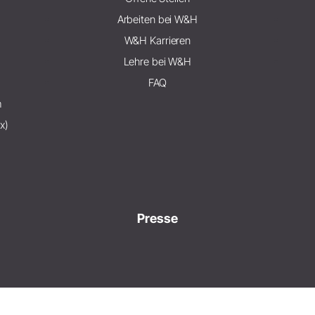
Arbeiten bei W&H
W&H Karrieren
Lehre bei W&H
FAQ
m
x)
Presse