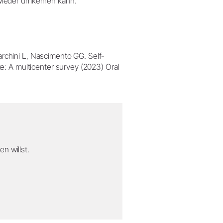
wieder umkehren kann.
rchini L, Nascimento GG. Self-
te: A multicenter survey (2023) Oral
n willst.