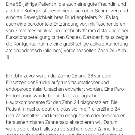
Eine 58-jährige Patientin, die auch eine gute Freundin und
ärztliche Kollegin ist, beschwerte sich über Schmerzen und
erhöhte Beweglichkeit ihres Brückenpfeilers 24. Es lag
auch eine parodontale Entzündung vor, mit Taschentiefen
von 7 mm mesiobukkal und mehr als 12 mm distal und einer
Furkationsbeteiligung dritten Grades. Darüber hinaus zeigte
die Röntgenaufnahme eine großflächige apikale Aufhellung
am endodontisch (alio loco) vorbehandelten Zahn 24 (Abb.
1).
Ein Jahr zuvor waren die Zähne 25 und 26 vor dem
Einsetzen der Brücke aufgrund traumatischer und
endoparodontaler Ursachen extrahiert worden. Eine Paro-
Endo-Läsion wurde bei unklarer ätiologischer
Hauptkomponente für den Zahn 24 diagnostiziert. Die
Patientin machte deutlich, dass sie ihre Pfeilerzähne 24
und 27 behalten und keinen endgültigen oder temporären
herausnehmbaren Zahnersatz akzeptieren will. Darum
wurde vereinbart, alles zu versuchen, beide Zähne, trotz