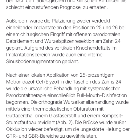
der nach den radiologischen und klinischen Befunden als
schlecht einzustufenden Prognose, zu erhalten.
Außerdem wurde die Platzierung zweier verdeckt
einheilender Implantate an den Positionen 25 und 26 bei
einem chirurgischen Eingriff mit offenem parodontalen
Debridement und Wurzelspitzenresektion am Zahn 24
geplant. Aufgrund des vertikalen Knochendefizits im
Implantationsbereich wurde auch eine interne
Sinusbodenaugmentation geplant.
Nach einer lokalen Applikation von 25-prozentigem
Metronidazol-Gel (Elyzol) in die Taschen des Zahns 24
wurde die ursächliche Behandlung mit systematischer
Parodontaltherapie einschließlich Full-Mouth-Disinfection
begonnen. Die orthograde Wurzelkanalbehandlung wurde
mittels einer thermoplastischen Obturation mit
Guttapercha, einem Glasfaserstift und einem Komposit-
Stumpfaufbau revidiert (Abb. 2). Die Brücke wurde außer
Okklusion wieder befestigt, um die ungestörte Heilung der
GTR- und GBR-Bereiche zu gewährleisten.