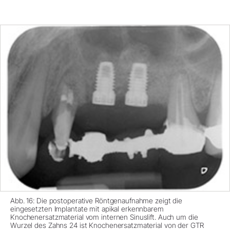
Abb. 16: Die postoperative Röntgenaufnahme zeigt die
eingesetzten Implantate mit apikal erkennbarem
Knochenersatzmaterial vom internen Sinuslift. Auch um die
Wurzel des Zahns 24 ist Knochenersatzmaterial von der GTR