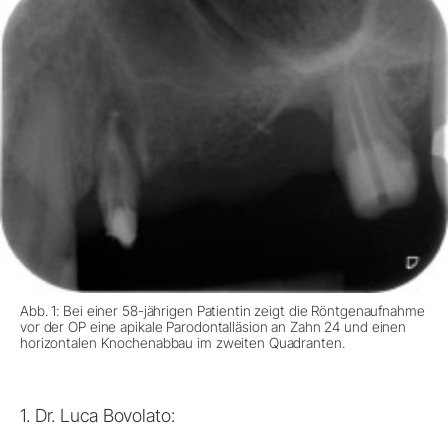
Abb. 1: Bei einer 58-jährigen Patientin zeigt die Röntgenaufnahme
vor der OP eine apikale Parodontalläsion an Zahn 24 und einen
horizontalen Knochenabbau im zweiten Quadranten.
1. Dr. Luca Bovolato: