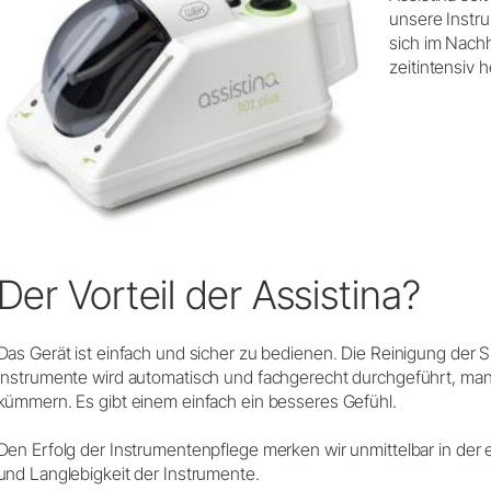
Zubehör
unsere Instru
Entsorgungsrichtlinien
Systemübersicht
sich im Nachh
zeitintensiv h
W&H AIMS
Dentallabor
Shop
Laborgeräte
Hand- & Winkelstücke
Mobiliar
Zubehör
Der Vorteil der Assistina?
Systemübersicht
Das Gerät ist einfach und sicher zu bedienen. Die Reinigung der 
Instrumente wird automatisch und fachgerecht durchgeführt, man 
kümmern. Es gibt einem einfach ein besseres Gefühl.
Den Erfolg der Instrumentenpflege merken wir unmittelbar in der 
und Langlebigkeit der Instrumente.