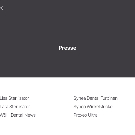
x)
Presse
Lisa Sterilisator
Synea Dental Turbinen
Lara Sterilisator
Synea Winkelstücke
W&H Dental News
Proxeo Ultra