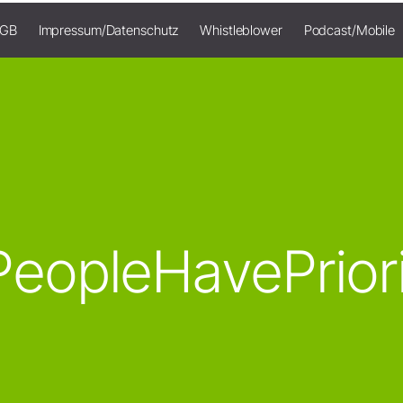
AGB
Impressum/Datenschutz
Whistleblower
Podcast/Mobile
eopleHavePrior