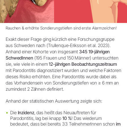
Rauchen & erhöhte Sondierungstiefen sind erste Alarmzeichen!
Exakt dieser Frage ging kürzlich eine Forschungsgruppe
aus Schweden nach (Trullenque‐Eriksson et al. 2023).
Anhand einer Kohorte von insgesamt
345 19-jährigen
SchwedInnen
(195 Frauen und 150 Männer) untersuchten
sie, wie viele in einem
12-jährigen Beobachtungszeitraum
mit Parodontitis diagnostiziert wurden und welche Faktoren
dieses Risiko erhöhten. Eine Parodontitis wurde dabei als
das Vorhandensein von Sondierungstiefen von ≥ 6 mm an
zumindest 2 Zähnen definiert.
Anhand der statistischen Auswertung zeigte sich:
Die
Inzidenz
, das heißt das Neuauftreten für
Parodontitis, lag bei knapp
10 %
! Das wiederum
bedeutet, dass bei bereits 33 TeilnehmerInnen schon
im