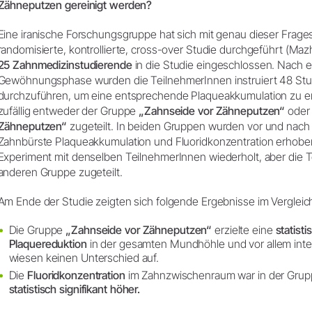
Zähneputzen gereinigt werden?
Eine iranische Forschungsgruppe hat sich mit genau dieser Frages
randomisierte, kontrollierte, cross-over Studie durchgeführt (Maz
25 Zahnmedizinstudierende
in die Studie eingeschlossen. Nach 
Gewöhnungsphase wurden die TeilnehmerInnen instruiert 48 St
durchzuführen, um eine entsprechende Plaqueakkumulation zu e
zufällig entweder der Gruppe
„Zahnseide vor Zähneputzen“
oder
Zähneputzen“
zugeteilt. In beiden Gruppen wurden vor und nach
Zahnbürste Plaqueakkumulation und Fluoridkonzentration erhob
Experiment mit denselben TeilnehmerInnen wiederholt, aber die 
anderen Gruppe zugeteilt.
Am Ende der Studie zeigten sich folgende Ergebnisse im Vergleic
Die Gruppe
„Zahnseide vor Zähneputzen“
erzielte eine
statisti
Plaquereduktion
in der gesamten Mundhöhle und vor allem inte
wiesen keinen Unterschied auf.
Die
Fluoridkonzentration
im Zahnzwischenraum war in der Gru
statistisch signifikant höher.