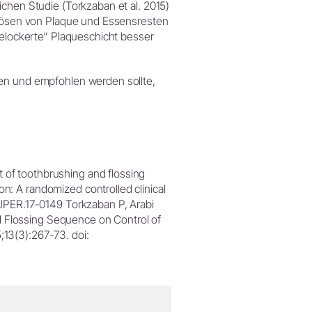
ichen Studie (Torkzaban et al. 2015)
e Lösen von Plaque und Essensresten
gelockerte“ Plaqueschicht besser
ten und empfohlen werden sollte,
 of toothbrushing and flossing
n: A randomized controlled clinical
2/JPER.17-0149 Torkzaban P, Arabi
d Flossing Sequence on Control of
;13(3):267-73. doi: