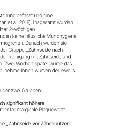
tellung befasst und eine
hari et al. 2018). Insgesamt wurden
einer 2-wöchigen
unden keine häusliche Mundhygiene
rmöglichen. Danach wurden sie
 der Gruppe
„Zahnseide nach
 der Reinigung mit Zahnseide und
en. Zwei Wochen später wurde das
TeilnehmerInnen wurden der jeweils
h der zwei Gruppen:
sch signifikant höhere
rdental; marginale Plaquewerte
ppe
„Zahnseide vor Zähneputzen“