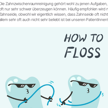
Zubehör
Die Zahnzwischenraumreinigung gehört wohl zu jenen Aufgaben, 
Entsorgungsrichtlinien
oft nur sehr schwer überzeugen können. Häufig empfohlen wird 
Systemübersicht
Zahnseide, obwohl wir eigentlich wissen, dass Zahnseide oft nicht 
W&H AIMS
allem sehr oft auch nicht sehr beliebt ist bei unseren PatientInnen
Dentallabor
Shop
Laborgeräte
Hand- & Winkelstücke
Mobiliar
Zubehör
Systemübersicht