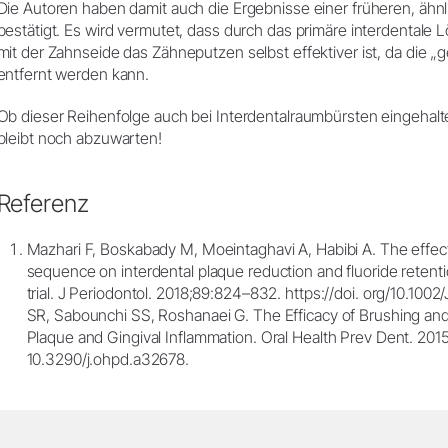
Die Autoren haben damit auch die Ergebnisse einer früheren, ähnl
bestätigt. Es wird vermutet, dass durch das primäre interdental
mit der Zahnseide das Zähneputzen selbst effektiver ist, da die „
entfernt werden kann.
Ob dieser Reihenfolge auch bei Interdentalraumbürsten eingehal
bleibt noch abzuwarten!
Referenz
Mazhari F, Boskabady M, Moeintaghavi A, Habibi A. The effect
sequence on interdental plaque reduction and fluoride retentio
trial. J Periodontol. 2018;89:824–832. https://doi. org/10.100
SR, Sabounchi SS, Roshanaei G. The Efficacy of Brushing an
Plaque and Gingival Inflammation. Oral Health Prev Dent. 2015
10.3290/j.ohpd.a32678.