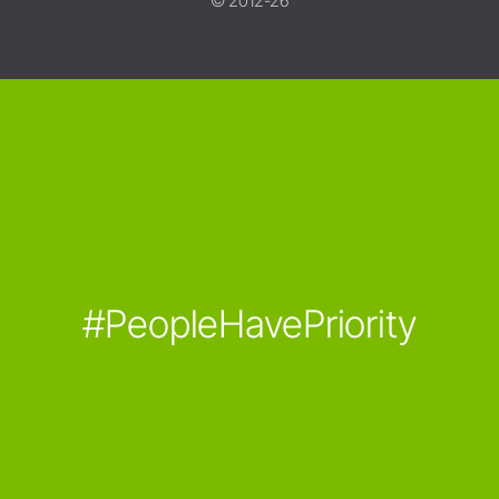
© 2012-26
#PeopleHavePriority