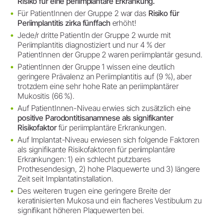
Risiko für eine periimplantäre Erkrankung.
Für PatientInnen der Gruppe 2 war das
Risiko für
Periimplantitis zirka fünffach
erhöht!
Jede/r dritte PatientIn der Gruppe 2 wurde mit
Periimplantitis diagnostiziert und nur 4 % der
PatientInnen der Gruppe 2 waren periimplantär gesund.
PatientInnen der Gruppe 1 wissen eine deutlich
geringere Prävalenz an Periimplantitis auf (9 %), aber
trotzdem eine sehr hohe Rate an periimplantärer
Mukositis (66 %).
Auf PatientInnen-Niveau erwies sich zusätzlich eine
positive Parodontitisanamnese als signifikanter
Risikofaktor
für periimplantäre Erkrankungen.
Auf Implantat-Niveau erwiesen sich folgende Faktoren
als signifikante Risikofaktoren für periimplantäre
Erkrankungen: 1) ein schlecht putzbares
Prothesendesign, 2) hohe Plaquewerte und 3) längere
Zeit seit Implantatinstallation.
Des weiteren trugen eine geringere Breite der
keratinisierten Mukosa und ein flacheres Vestibulum zu
signifikant höheren Plaquewerten bei.