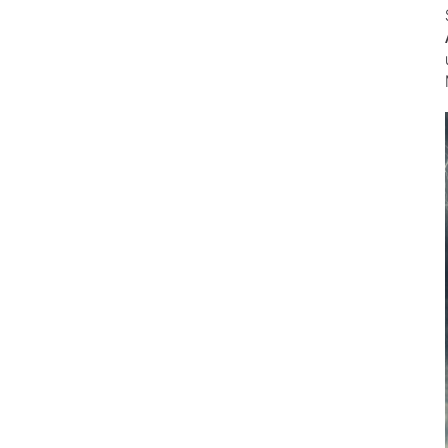
Prophylaxe & Parodontologie
Luftscaler Spitzen
Luftscaler
Piezo Scaler Spitzen
Piezo Scaler
Kabellose Antriebe
Hand- & Winkelstücke
Zubehör
Systemübersicht
W&H AIMS