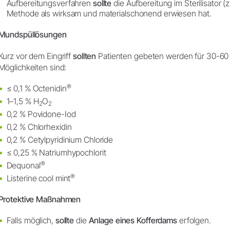
Aufbereitungsverfahren
sollte
die Aufbereitung im Sterilisator (z
Methode als wirksam und materialschonend erwiesen hat.
Mundspüllösungen
Kurz vor dem Eingriff
sollten
Patienten gebeten werden für 30-60
Möglichkeiten sind:
®
≤ 0,1 % Octenidin
1–1,5 % H
O
2
2
0,2 % Povidone-Iod
0,2 % Chlorhexidin
0,2 % Cetylpyridinium Chloride
≤ 0,25 % Natriumhypochlorit
®
Dequonal
®
Listerine cool mint
Protektive Maßnahmen
Falls möglich,
sollte
die
Anlage eines Kofferdams
erfolgen.