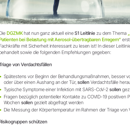
Die
DGZMK
hat nun ganz aktuell eine
S1 Leitlinie
zu dem Thema
„
Patienten bei Belastung mit Aerosol-übertragbaren Erregern“
erst
Fachkräfte mit Sicherheit interessant zu lesen ist! In dieser Leit
behandelt sowie die folgenden Empfehlungen gegeben:
Triage von Verdachtsfällen
Spätestens vor Beginn der Behandlungsmaßnahmen, besser vor 
oder über einen Aushang an der Tür,
sollen
Verdachtsfälle herau
Typische Symptome einer Infektion mit SARS-CoV-2
sollen
gezi
Fragen bezüglich potentieller Kontakte zu COVID-19 positiven 
Wochen
sollen
gezielt abgefragt werden
Die Messung der Körpertemperatur im Rahmen der Triage von 
Risikogruppen schützen