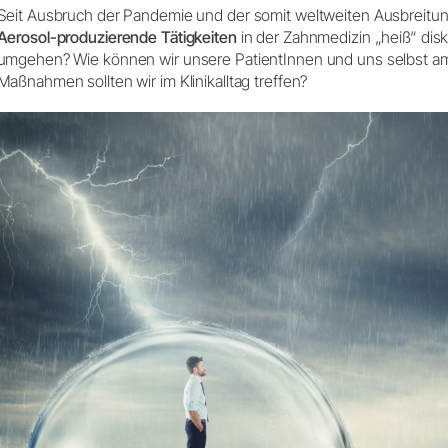
Zubehör
Seit Ausbruch der Pandemie und der somit weltweiten Ausbreitu
Entsorgungsrichtlinien
Aerosol-produzierende Tätigkeiten
in der Zahnmedizin „heiß“ disku
Systemübersicht
umgehen? Wie können wir unsere PatientInnen und uns selbst a
W&H AIMS
Maßnahmen sollten wir im Klinikalltag treffen?
Dentallabor
Shop
Laborgeräte
Hand- & Winkelstücke
Mobiliar
Zubehör
Systemübersicht