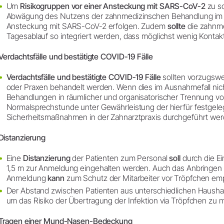
Um
Risikogruppen vor einer Ansteckung mit SARS-CoV-2
zu sc
Abwägung des Nutzens der zahnmedizinschen Behandlung im Ve
Ansteckung mit SARS-CoV-2 erfolgen. Zudem
sollte
die zahnme
Tagesablauf so integriert werden, dass möglichst wenig Kontakt
Verdachtsfälle und bestätigte COVID-19 Fälle
Verdachtsfälle und bestätigte COVID-19 Fälle
sollten vorzugswei
oder Praxen behandelt werden. Wenn dies im Ausnahmefall nicht
Behandlungen in räumlicher und organisatorischer Trennung vo
Normalsprechstunde unter Gewährleistung der hierfür festgel
Sicherheitsmaßnahmen in der Zahnarztpraxis durchgeführt wer
Distanzierung
Eine
Distanzierung
der Patienten zum Personal
soll
durch die E
1,5 m zur Anmeldung eingehalten werden. Auch das Anbringen e
Anmeldung
kann
zum Schutz der Mitarbeiter vor Tröpfchen em
Der Abstand zwischen Patienten aus unterschiedlichen Hausha
um das Risiko der Übertragung der Infektion via Tröpfchen zu m
Tragen einer Mund-Nasen-Bedeckung