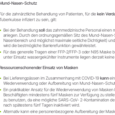
Mund-Nasen-Schutz
Für die zahnärztliche Behandlung von Patienten, für die
kein Verd
Tuberkulose infiziert zu sein, gilt:
Bei der Behandlung
soll
das zahnmedizinische Personal einen
anlegen. Durch den ordnungsgemäßen Sitz des Mund-Nasen-
Nasenbereich und möglichst maximale seitliche Dichtigkeit) und d
wird die bestmögliche Barrierefunktion gewährleistet.
Für das generelle Tragen einer FFP-2/FFP-3 oder N95 Maske bei
unter Einsatz wassergekühlter Instrumente liegen derzeit keine
Ressourcenschonender Einsatz von Masken
Bei Lieferengpässen im Zusammenhang mit COVID-19
kann
ei
Wiederverwendung oder Aufbereitung von Mund-Nasen-Schut
Ein praktikabler Ansatz für die Wiederverwendung von Masken
Beschäftigten mindestens fünf Masken zur Verfügung zu stelle
zu benutzen, da eine mögliche SARS-CoV- 2-Kontamination de
nach spätestens fünf Tagen inaktiviert wird.
Alternativ kann eine personenbezogene Aufbereitung der Mask