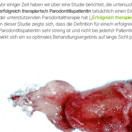
Zubehör
Vor einiger Zeit haben wir über eine Studie berichtet, die untersuc
Entsorgungsrichtlinien
erfolgreich therapierte/n ParodontitispatientIn
tatsächlich einen Ei
Systemübersicht
der unterstützenden Parodontaltherapie hat („
Erfolgreich therapi
W&H AIMS
In dieser Studie zeigte sich, dass die Definition für eine/n erfolgre
ParodontitispatientIn sehr streng ist und nicht bei jedem/r PatientI
Dentallabor
Shop
wirkt sich ein so optimales Behandlungsergebnis auf lange Sicht p
Laborgeräte
Hand- & Winkelstücke
Mobiliar
Zubehör
Systemübersicht