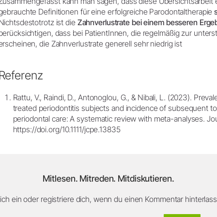
Zusammengefasst kann man sagen, dass diese Übersichtsarbeit ei
gebrauchte Definitionen für eine erfolgreiche Parodontaltherapie
Nichtsdestotrotz ist die
Zahnverlustrate bei einem besseren Ergeb
berücksichtigen, dass bei PatientInnen, die regelmäßig zur unter
erscheinen, die Zahnverlustrate generell sehr niedrig ist
Referenz
Rattu, V., Raindi, D., Antonoglou, G., & Nibali, L. (2023). Prev
treated periodontitis subjects and incidence of subsequent to
periodontal care: A systematic review with meta-analyses. Jour
https://doi.org/10.1111/jcpe.13835
Mitlesen. Mitreden. Mitdiskutieren.
ch ein oder registriere dich, wenn du einen Kommentar hinterlasse