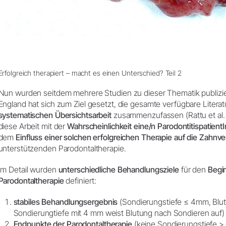
Erfolgreich therapiert – macht es einen Unterschied? Teil 2
Nun wurden seitdem mehrere Studien zu dieser Thematik publizi
England hat sich zum Ziel gesetzt, die gesamte verfügbare Literat
systematischen Übersichtsarbeit
zusammenzufassen (Rattu et al. 2
diese Arbeit mit der
Wahrscheinlichkeit eine/n ParodontitispatientI
dem
Einfluss einer solchen erfolgreichen Therapie auf die Zahnve
unterstützenden Parodontaltherapie.
Im Detail wurden
unterschiedliche Behandlungsziele
für den
Begi
Parodontaltherapie
definiert:
stabiles Behandlungsergebnis
(Sondierungstiefe ≤ 4mm, Blut
Sondierungtiefe mit 4 mm weist Blutung nach Sondieren auf)
Endpunkte der Parodontaltherapie
(keine Sondierungstiefe >