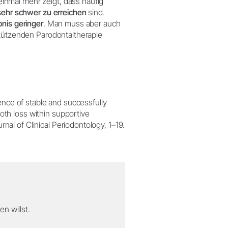
nmal mehr zeigt, dass häufig
sehr schwer zu erreichen
sind.
nis geringer
. Man muss aber auch
stützenden Parodontaltherapie
alence of stable and successfully
oth loss within supportive
nal of Clinical Periodontology, 1–19.
n willst.