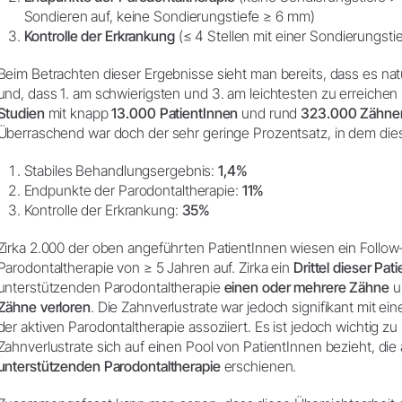
Sondieren auf, keine Sondierungstiefe ≥ 6 mm)
Kontrolle der Erkrankung
(≤ 4 Stellen mit einer Sondierungsti
Beim Betrachten dieser Ergebnisse sieht man bereits, dass es nat
und, dass 1. am schwierigsten und 3. am leichtesten zu erreichen
Studien
mit knapp
13.000 PatientInnen
und rund
323.000 Zähne
Überraschend war doch der sehr geringe Prozentsatz, in dem dies
Stabiles Behandlungsergebnis:
1,4%
Endpunkte der Parodontaltherapie:
11%
Kontrolle der Erkrankung:
35%
Zirka 2.000 der oben angeführten PatientInnen wiesen ein Follow
Parodontaltherapie von ≥ 5 Jahren auf. Zirka ein
Drittel dieser Pat
unterstützenden Parodontaltherapie
einen oder mehrere Zähne
u
Zähne verloren
. Die Zahnverlustrate war jedoch signifikant mit 
der aktiven Parodontaltherapie assoziiert. Es ist jedoch wichtig z
Zahnverlustrate sich auf einen Pool von PatientInnen bezieht, d
unterstützenden Parodontaltherapie
erschienen.