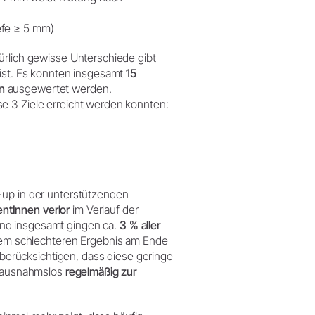
efe ≥ 5 mm)
ürlich gewisse Unterschiede gibt
 ist. Es konnten insgesamt
15
n
ausgewertet werden.
e 3 Ziele erreicht werden konnten:
-up in der unterstützenden
ientInnen verlor
im Verlauf der
nd insgesamt gingen ca.
3 % aller
einem schlechteren Ergebnis am Ende
u berücksichtigen, dass diese geringe
ie ausnahmslos
regelmäßig zur