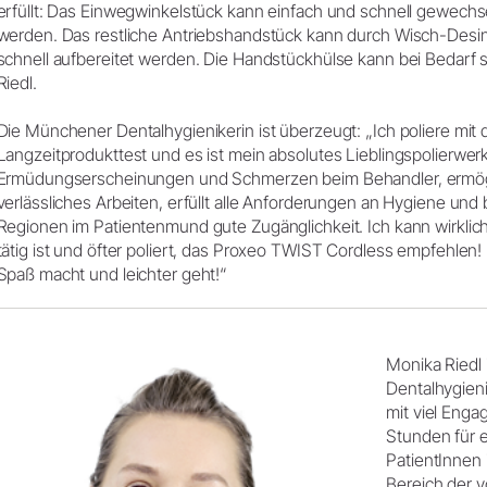
erfüllt: Das Einwegwinkelstück kann einfach und schnell gewechs
werden. Das restliche Antriebshandstück kann durch Wisch-Desin
schnell aufbereitet werden. Die Handstückhülse kann bei Bedarf ste
Riedl.
Die Münchener Dentalhygienikerin ist überzeugt: „Ich poliere mi
Langzeitprodukttest und es ist mein absolutes Lieblingspolierwer
Ermüdungserscheinungen und Schmerzen beim Behandler, ermögl
verlässliches Arbeiten, erfüllt alle Anforderungen an Hygiene und
Regionen im Patientenmund gute Zugänglichkeit. Ich kann wirklich
tätig ist und öfter poliert, das Proxeo TWIST Cordless empfehlen
Spaß macht und leichter geht!“
Monika Riedl 
Dentalhygieni
mit viel Eng
Stunden für e
PatientInnen i
Bereich der 