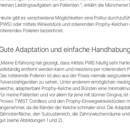
meinen Lieblingsaufgaben am Patienten.“, erklärt die Münchener 
Heute gibt es verschiedene Möglichkeiten eine Politur durchzufüh
(PWS) oder mittels Winkelstück und rotierenden Prophy-Kelchen 
rotierendes Polieren bezeichnet.
Gute Adaptation und einfache Handhabun
„Meine Erfahrung hat gezeigt, dass mittels PWS häufig sehr harter 
vollständig entfernt werden kann und meistens per rotierendem P
Das rotierende Polieren ist also aus der Praxis niemals wegzuden
Pulverstrahlgeräten zu sehen. Unter anderem ermöglichen niedrig
weiche, adaptierbare Prophy-Kelche und Bürsten eine minimalinva
Für meine Patienten und vor allem für jene mit dünner Gingiva, is
Proxeo TWIST Cordless und den Prophy-Einwegwinkelstücken mit
angenehmer, da die Ränder der Kelche schmaler sind. Die Adaptati
Zahnoberfläche, den Sulcusbereich, die Zahnzwischenräume und s
gut (siehe Abbildungen 1 und 2).