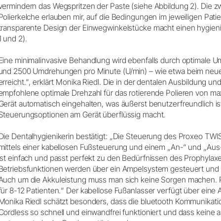
vermindern das Wegspritzen der Paste (siehe Abbildung 2). Die 
Polierkelche erlauben mir, auf die Bedingungen im jeweiligen Pati
transparente Design der Einwegwinkelstücke macht einen hygien
1 und 2).
Eine minimalinvasive Behandlung wird ebenfalls durch optimale
und 2500 Umdrehungen pro Minute (U/min) – wie etwa beim neu
erreicht.“, erklärt Monika Riedl. Die in der dentalen Ausbildung und
empfohlene optimale Drehzahl für das rotierende Polieren von ma
Gerät automatisch eingehalten, was äußerst benutzerfreundlich is
Steuerungsoptionen am Gerät überflüssig macht.
Die Dentalhygienikerin bestätigt: „Die Steuerung des Proxeo TWI
mittels einer kabellosen Fußsteuerung und einem „An-“ und „Au
ist einfach und passt perfekt zu den Bedürfnissen des Prophylaxep
Betriebsfunktionen werden über ein Ampelsystem gesteuert und s
Auch um die Akkuleistung muss man sich keine Sorgen machen. P
für 8-12 Patienten.“ Der kabellose Fußanlasser verfügt über eine 
Monika Riedl schätzt besonders, dass die bluetooth Kommunikat
Cordless so schnell und einwandfrei funktioniert und dass keine