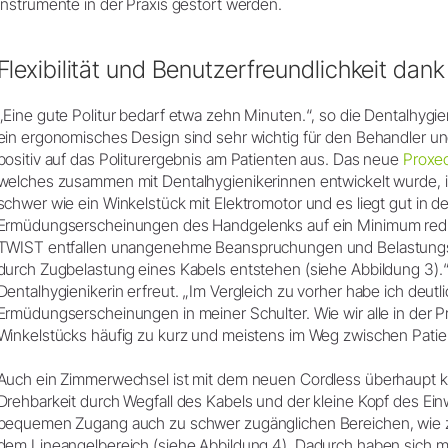
Instrumente in der Praxis gestört werden.
Flexibilität und Benutzerfreundlichkeit da
„Eine gute Politur bedarf etwa zehn Minuten.“, so die Dentalhygie
ein ergonomisches Design sind sehr wichtig für den Behandler und
positiv auf das Politurergebnis am Patienten aus. Das neue
Proxe
welches zusammen mit Dentalhygienikerinnen entwickelt wurde, i
schwer wie ein Winkelstück mit Elektromotor und es liegt gut in 
Ermüdungserscheinungen des Handgelenks auf ein Minimum reduz
TWIST entfallen unangenehme Beanspruchungen und Belastung
durch Zugbelastung eines Kabels entstehen (siehe Abbildung 3).“,
Dentalhygienikerin erfreut. „Im Vergleich zu vorher habe ich deutl
Ermüdungserscheinungen in meiner Schulter. Wie wir alle in der Pr
Winkelstücks häufig zu kurz und meistens im Weg zwischen Pati
Auch ein Zimmerwechsel ist mit dem neuen Cordless überhaupt kei
Drehbarkeit durch Wegfall des Kabels und der kleine Kopf des E
bequemen Zugang auch zu schwer zugänglichen Bereichen, wie z.
dem Lineangelbereich (siehe Abbildung 4). Dadurch haben sich m