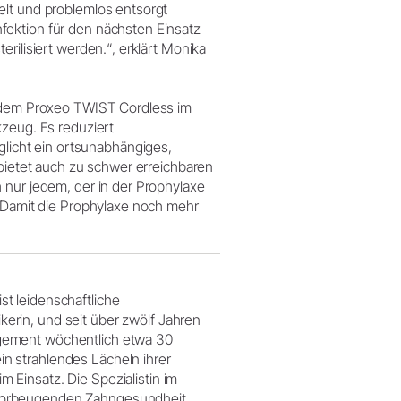
elt und problemlos entsorgt
fektion für den nächsten Einsatz
rilisiert werden.“, erklärt Monika
t dem Proxeo TWIST Cordless im
kzeug. Es reduziert
icht ein ortsunabhängiges,
 bietet auch zu schwer erreichbaren
 nur jedem, der in der Prophylaxe
! Damit die Prophylaxe noch mehr
ist leidenschaftliche
kerin, und seit über zwölf Jahren
agement wöchentlich etwa 30
in strahlendes Lächeln ihrer
m Einsatz. Die Spezialistin im
vorbeugenden Zahngesundheit,