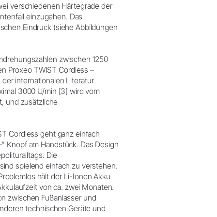
zwei verschiedenen Härtegrade der
entenfall einzugehen. Das
ischen Eindruck (siehe Abbildungen
 Umdrehungszahlen zwischen 1250
en Proxeo TWIST Cordless –
 der internationalen Literatur
ximal 3000 U/min [3] wird vom
t, und zusätzliche
ST Cordless geht ganz einfach
s-“ Knopf am Handstück. Das Design
olituralltags. Die
ind spielend einfach zu verstehen.
roblemlos hält der Li-Ionen Akku
Akkulaufzeit von ca. zwei Monaten.
ion zwischen Fußanlasser und
 anderen technischen Geräte und