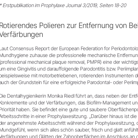
Zubehör
* Erstpublikation im Prophylaxe Journal 3/2019, Seiten 18-20
Entsorgungsrichtlinien
Systemübersicht
W&H AIMS
Rotierendes Polieren zur Entfernung von B
Verfärbungen
Dentallabor
Shop
Laborgeräte
Laut Consensus Report der European Federation for Periodontolog
Hand- & Winkelstücke
Mundhygiene zuhause die professionelle mechanische Entfernun
(professional mechanical plaque removal, PMPR) eine der wich
Mobiliar
um eine Gingivitis und darauffolgende Parodontitis bzw. Periimpla
Zubehör
beispielsweise mit motorbetriebenen, rotierenden Instrumenten d
Systemübersicht
auch der Grundstein für eine erfolgreiche Parodontal- oder Periimp
Die Dentalhygienikerin Monika Riedl führt an, dass neben der Ent
Konkremente und der Verfärbungen, das Biofilm-Management und
Priorität haben. Sie befindet eine gute und saubere Oberflächenpol
Arbeitsschritte in einer Prophylaxesitzung. „Darüber hinaus ist die
der angenehmste Arbeitsschritt während der Prophylaxesitzung, de
Mundgefühl, wenn sich alles schön sauber, frisch und glatt anfühl
Verfärbungen und Glätten der Zahnoberflächen im Anschluss an d