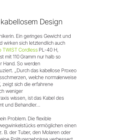
nk kabellosem Design
nikerin. Ein geringes Gewicht und
 wirken sich letztendlich auch
o TWIST Cordless
PL-40 H,
st mit 110 Gramm nur halb so
der Hand. So werden
iert. „Durch das kabellose Proxeo
sschmerzen, welche normalerweise
 zeigt sich die erfahrene
ich weniger
axis wissen, ist das Kabel des
ent und Behandler…
n Problem. Die flexible
inwegwinkelstücks ermöglichen einen
 B. der Tuber, den Molaren oder
eine Politurergebnisse verbessert