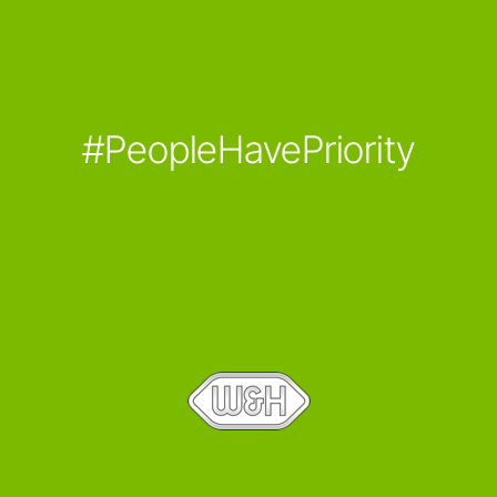
#PeopleHavePriority