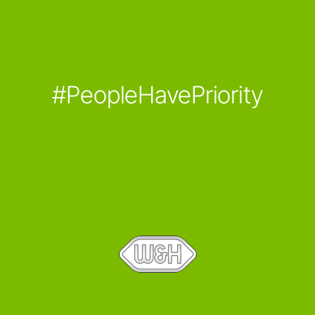
#PeopleHavePriority