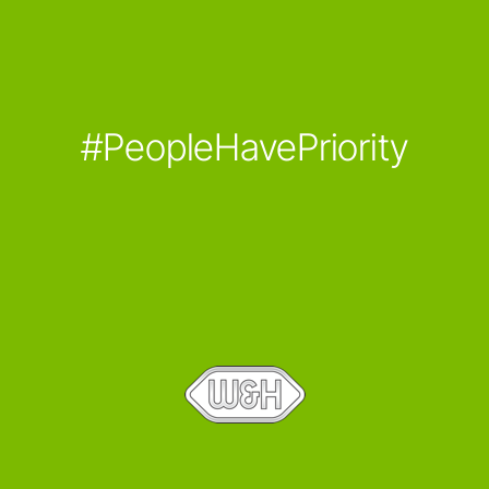
#PeopleHavePriority