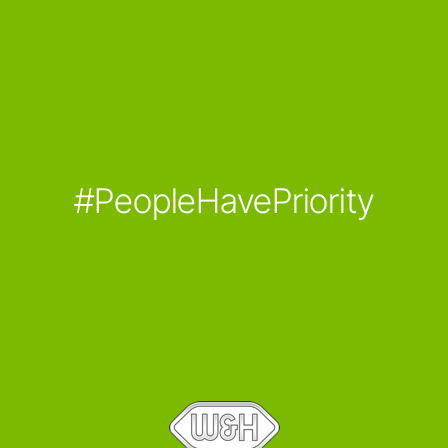
#PeopleHavePriority