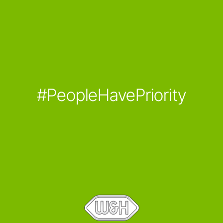
#PeopleHavePriority