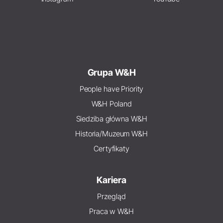
Grupa W&H
People have Priority
W&H Poland
Siedziba główna W&H
Historia/Muzeum W&H
Certyfikaty
Kariera
Przegląd
Praca w W&H