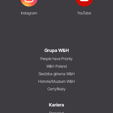
Instagram
YouTube
Grupa W&H
People have Priority
W&H Poland
Siedziba główna W&H
Historia/Muzeum W&H
Certyfikaty
Kariera