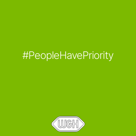
#PeopleHavePriority