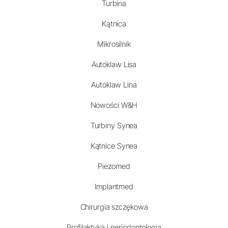
Turbina
Kątnica
Mikrosilnik
Autoklaw Lisa
Autoklaw Lina
Nowości W&H
Turbiny Synea
Kątnice Synea
Piezomed
Implantmed
Chirurgia szczękowa
Profilaktyka i periodontologia