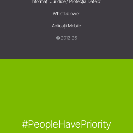
Informații Juridice / Protecția Datelor
Whistleblower
Aplicații Mobile
© 2012-26
#PeopleHavePriority