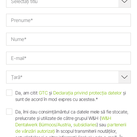
Selectați titlu
Țară*
Da, am citit
GTC
și
Declarația privind protecția datelor
și
sunt de acord în mod expres cu acestea.*
Da, îmi dau consimțământul ca datele mele să fie stocate,
prelucrate și utilizate de către grupul W&H (
W&H
Dentalwerk Bürmoos/Austria
,
subsidiaries
) sau
partenerii
de vânzări autorizați
în scopul transmiterii noutăților,