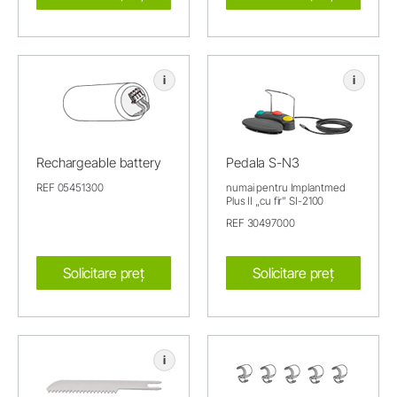
i
i
Rechargeable battery
Pedala S-N3
REF 05451300
numai pentru Implantmed
Plus II „cu fir” SI-2100
REF 30497000
Solicitare preț
Solicitare preț
i