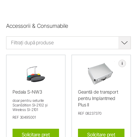
Accessorii & Consumabile
Filtrați după produse
i
Pedala S-NW3
Geantă de transport
pentru Implantmed
doar pentru seturile
Plus II
ScanEdition SI-2102 și
Wireless SI-2101
REF 08237370
REF 30495001
Solicitare preț
Solicitare preț