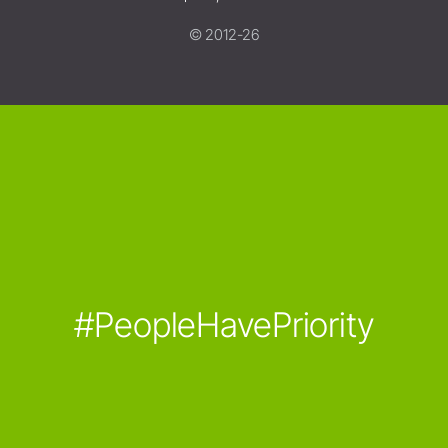
© 2012-26
#PeopleHavePriority