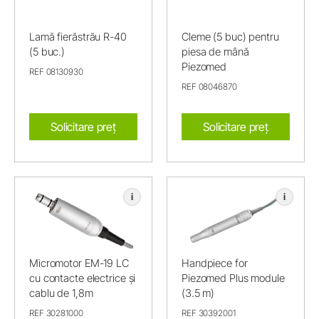
Lamă fierăstrău R-40
Cleme (5 buc) pentru
(5 buc.)
piesa de mână
Piezomed
REF 08130930
REF 08046870
Solicitare preț
Solicitare preț
i
i
Micromotor EM-19 LC
Handpiece for
cu contacte electrice și
Piezomed Plus module
cablu de 1,8m
(3.5 m)
REF 30281000
REF 30392001