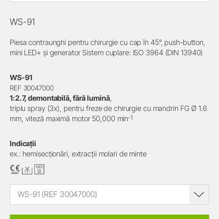
WS-91
Piesa contraunghi pentru chirurgie cu cap în 45°, push-button,
mini LED+ și generator Sistem cuplare: ISO 3964 (DIN 13940)
WS-91
REF 30047000
1:2.7, demontabilă, fără lumină
,
triplu spray (3x), pentru freze de chirurgie cu mandrin FG Ø 1.6
-1
mm, viteză maximă motor 50,000 min
Indicații
ex.: hemisecționări, extracții molari de minte
WS-91 (REF 30047000)