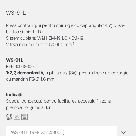
WS-91 L
Piesa contraunghi pentru chirurgie cu cap angulat 45°, push-
button și mini LED+
Sistem cuplare: W&H EM-19 LC / EM-19
-1
Viteză maximă motor: 50.000 min
WS-91 L
REF 30049000
1:2,7, demontabilă
, triplu spray (3x), pemtru freze de chirurgie
cu mandrin FG Ø 1.6 mm
Indicații
Special concepută pentru facilitarea accesului în zona
premolarilor și molarilor
WS-91 L (REF 30049000)