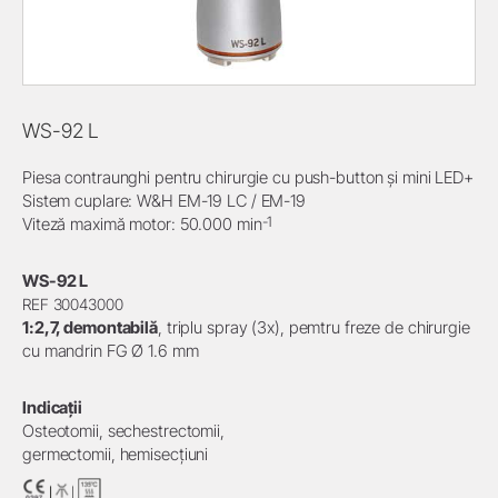
WS-92 L
Piesa contraunghi pentru chirurgie cu push-button și mini LED+
Sistem cuplare: W&H EM-19 LC / EM-19
-1
Viteză maximă motor: 50.000 min
WS-92 L
REF 30043000
1:2,7, demontabilă
, triplu spray (3x), pemtru freze de chirurgie
cu mandrin FG Ø 1.6 mm
Indicații
Osteotomii, sechestrectomii,
germectomii, hemisecţiuni