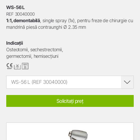
WS-56 L
REF 30040000
1:1, demontabilă
, single spray (1x), pentru freze de chirurgie cu
mandrină piesă contraunghi Ø 2.35 mm
Indicații
Osteotomii, sechestrectomii,
germectomii, hemisecţiuni
WS-56 L (REF 30040000)
Solicitați preț