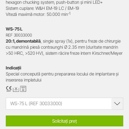
hexagon chucking system, push-button și mini LED+
Sistem cuplare: W&H EM-19 LC / EM-19
-1
Viteză maximă motor: 50.000 min
WS-75 L
REF 30033000
20:1, demontabilă
, single spray (1x), pentru freze de chirurgie
cu mandrină piesă contraunghi Ø 2.35 mm (duritate mandrin
>50 HRC, >520 HV), sistem răcire freze intern Kirschner/Meyer
Indicații
Special concepută pentru prepararea locului de implantare și
inserarea implatului
WS-75 L (REF 30033000)
Solicitați preț