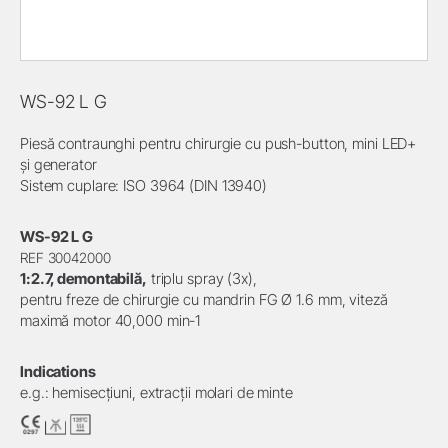
WS-92 L G
Piesă contraunghi pentru chirurgie cu push-button, mini LED+
și generator
Sistem cuplare: ISO 3964 (DIN 13940)
WS-92 L G
REF 30042000
1:2.7, demontabilă,
triplu spray (3x),
pentru freze de chirurgie cu mandrin FG Ø 1.6 mm, viteză
maximă motor 40,000 min-1
Indications
e.g.: hemisecțiuni, extracții molari de minte