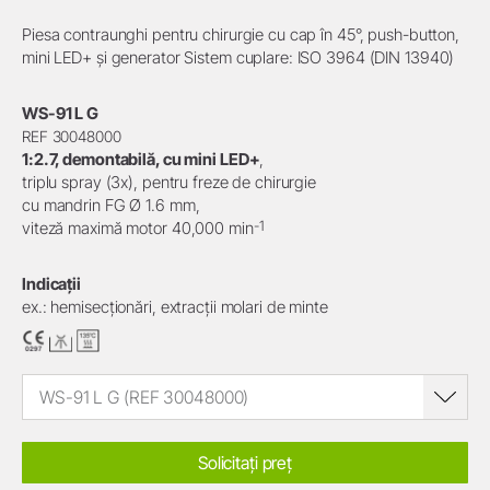
Piesa contraunghi pentru chirurgie cu cap în 45°, push-button,
mini LED+ și generator Sistem cuplare: ISO 3964 (DIN 13940)
WS-91 L G
REF 30048000
1:2.7, demontabilă, cu mini LED+
,
triplu spray (3x), pentru freze de chirurgie
cu mandrin FG Ø 1.6 mm,
-1
viteză maximă motor 40,000 min
Indicații
ex.: hemisecționări, extracții molari de minte
WS-91 L G (REF 30048000)
Solicitați preț