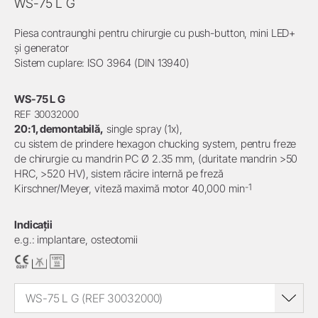
WS-75 L G
Piesa contraunghi pentru chirurgie cu push-button, mini LED+
și generator
Sistem cuplare: ISO 3964 (DIN 13940)
WS-75 L G
REF 30032000
20:1, demontabilă,
single spray (1x),
cu sistem de prindere hexagon chucking system, pentru freze
de chirurgie cu mandrin PC Ø 2.35 mm, (duritate mandrin >50
HRC, >520 HV), sistem răcire internă pe freză
-1
Kirschner/Meyer, viteză maximă motor 40,000 min
Indicații
e.g.: implantare, osteotomii
WS-75 L G (REF 30032000)