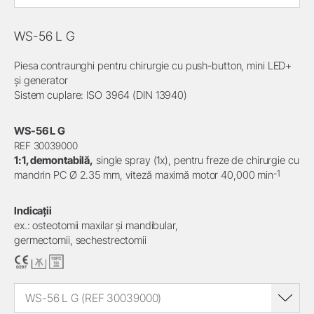
WS-56 L G
Piesa contraunghi pentru chirurgie cu push-button, mini LED+
și generator
Sistem cuplare: ISO 3964 (DIN 13940)
WS-56 L G
REF 30039000
1:1, demontabilă,
single spray (1x), pentru freze de chirurgie cu
-1
mandrin PC Ø 2.35 mm, viteză maximă motor 40,000 min
Indicații
ex.: osteotomii maxilar și mandibular,
germectomii, sechestrectomii
WS-56 L G (REF 30039000)