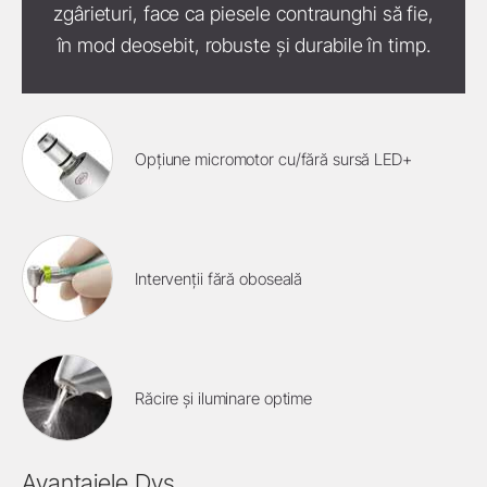
zgârieturi, face ca piesele contraunghi să fie,
în mod deosebit, robuste și durabile în timp.
Opțiune micromotor cu/fără sursă LED+
Intervenții fără oboseală
Răcire și iluminare optime
Avantajele Dvs.